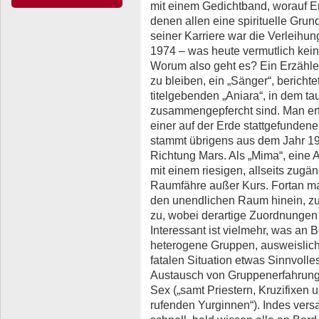
mit einem Gedichtband, worauf 
denen allen eine spirituelle Gru
seiner Karriere war die Verleihun
1974 – was heute vermutlich kein
Worum also geht es? Ein Erzähle
zu bleiben, ein „Sänger“, bericht
titelgebenden „Aniara“, in dem 
zusammengepfercht sind. Man er
einer auf der Erde stattgefunde
stammt übrigens aus dem Jahr 195
Richtung Mars. Als „Mima“, eine 
mit einem riesigen, allseits zugän
Raumfähre außer Kurs. Fortan man
den unendlichen Raum hinein, zun
zu, wobei derartige Zuordnungen
Interessant ist vielmehr, was an 
heterogene Gruppen, ausweislich
fatalen Situation etwas Sinnvoll
Austausch von Gruppenerfahrun
Sex („samt Priestern, Kruzifixen
rufenden Yurginnen“). Indes ver