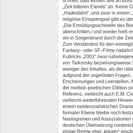
schnell, bald wissen alle an Bord 
„Zeit bitteren Elends“ an. Keine 
„Hadesfahrt“, und zwar in einem 
religiöse Einsprengsel gibt es üb
„Die Ermüdungsschwelle des Beq
überschritten,/ und wieder hieß 
wir in Sorgenbrand durch die Zeite
Zum Verständnis für den womögli
Fantasy– oder SF–Filme natürli
Kubricks „2001“ zwar naheliegend
von Tarkovsky beziehungsweise S
weniger des Inhaltes, als der rä
aufgrund der ungelösten Fragen, 
Erscheinungen und Leerstellen. 
der morbid–poetischen Diktion so
Referenz, vielleicht auch E.M. Cio
vielleicht weiterführenden Hinweis
einem existenzialistischen Drama
formaler Ebene bliebe noch festzu
Neologismen und Assoziationen sp
deutschen Übersetzung niedersch
einige Reime eher „kreativ“ ers