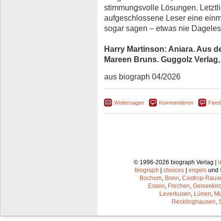
stimmungsvolle Lösungen. Letztlic
aufgeschlossene Leser eine einm
sogar sagen – etwas nie Dagele
Harry Martinson: Aniara. Aus
Mareen Bruns. Guggolz Verlag, B
aus biograph 04/2026
Weitersagen
Kommentieren
Feed
© 1996-2026 biograph Verlag |
biograph
|
choices
|
engels
und
Bochum
,
Bonn
,
Castrop-Raux
Essen
,
Frechen
,
Gelsenkir
Leverkusen
,
Lünen
,
Mü
Recklinghausen
,