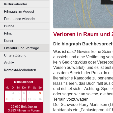
Kulturkalender
Filmquiz im August
Frau Liese wünscht.
Bühne.
Verloren in Raum und Z
Film.
Kunst.
Die biograph Buchbesprec
Literatur und Vorträge.
Was ist das? Gewiss keine Scien
Unterstützung.
aussieht und eine Verfilmung von 
kein Gedichtzyklus oder Versepo
Archiv.
Versen aufwartet), und es ist ers
Kontakt/Mediadaten
aus dem Bereich der Prosa. In ei
literarische Kategorie zu benenn
Kinokalender
klassifizieren, das Buch fällt 
Mo
Di
Mi
Do
Fr
Sa
So
und richtet sich – Achtung: Spoile
3
4
5
6
7
8
9
oder sagen wir an solche, die ber
Terrain vorzuwagen.
10
11
12
13
14
15
16
Der Schwede Harry Martinson (1
12.669 Beiträge zu
lapidar als ein „Fantasieprodukt“
3.883 Filmen im Forum