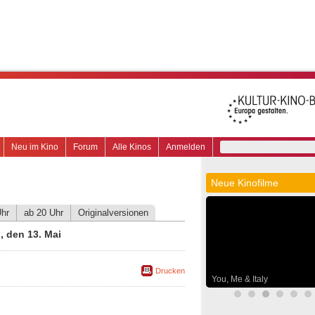
Neu im Kino
Forum
Alle Kinos
Anmelden
Neue Kinofilme
Uhr
ab 20 Uhr
Originalversionen
 den 13. Mai
Drucken
You, Me & Italy