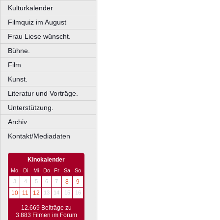
Kulturkalender
Filmquiz im August
Frau Liese wünscht.
Bühne.
Film.
Kunst.
Literatur und Vorträge.
Unterstützung.
Archiv.
Kontakt/Mediadaten
Kinokalender
Mo
Di
Mi
Do
Fr
Sa
So
3
4
5
6
7
8
9
10
11
12
13
14
15
16
12.669 Beiträge zu
3.883 Filmen im Forum