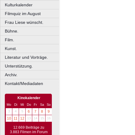
Kulturkalender
Filmquiz im August
Frau Liese wünscht.
Bühne.
Film.
Kunst.
Literatur und Vorträge.
Unterstützung.
Archiv.
Kontakt/Mediadaten
Kinokalender
Mo
Di
Mi
Do
Fr
Sa
So
3
4
5
6
7
8
9
10
11
12
13
14
15
16
12.669 Beiträge zu
3.883 Filmen im Forum