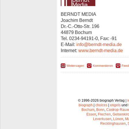
BERNDT MEDIA
Joachim Berndt
Dr.-C.-Otto-Str. 196
44879 Bochum
Tel. 0234-94191-0, Fax: -91
E-Mail:
info@berndt-media.de
Internet:
www.berndt-media.de
Weitersagen
Kommentieren
Feed
© 1996-2026 biograph Verlag |
biograph
|
choices
|
engels
und
Bochum
,
Bonn
,
Castrop-Raux
Essen
,
Frechen
,
Gelsenkir
Leverkusen
,
Lünen
,
Mü
Recklinghausen
,