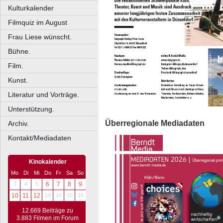
Kulturkalender
Filmquiz im August
Frau Liese wünscht.
Bühne.
Film.
Kunst.
Literatur und Vorträge.
Unterstützung.
Überregionale Mediadaten
Archiv.
Kontakt/Mediadaten
Kinokalender
Mo
Di
Mi
Do
Fr
Sa
So
3
4
5
6
7
8
9
10
11
12
13
14
15
16
12.669 Beiträge zu
3.883 Filmen im Forum