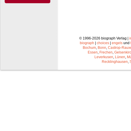
© 1996-2026 biograph Verlag |
biograph
|
choices
|
engels
und
Bochum
,
Bonn
,
Castrop-Raux
Essen
,
Frechen
,
Gelsenkir
Leverkusen
,
Lünen
,
Mü
Recklinghausen
,