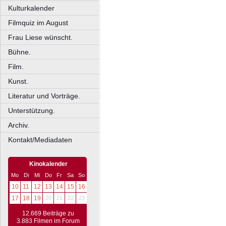
Kulturkalender
Filmquiz im August
Frau Liese wünscht.
Bühne.
Film.
Kunst.
Literatur und Vorträge.
Unterstützung.
Archiv.
Kontakt/Mediadaten
Kinokalender
Mo
Di
Mi
Do
Fr
Sa
So
10
11
12
13
14
15
16
17
18
19
20
21
22
23
12.669 Beiträge zu
3.883 Filmen im Forum