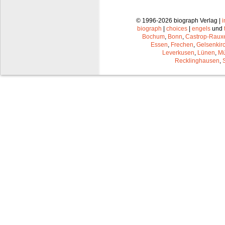
© 1996-2026 biograph Verlag |
biograph
|
choices
|
engels
und
Bochum
,
Bonn
,
Castrop-Raux
Essen
,
Frechen
,
Gelsenkir
Leverkusen
,
Lünen
,
Mü
Recklinghausen
,