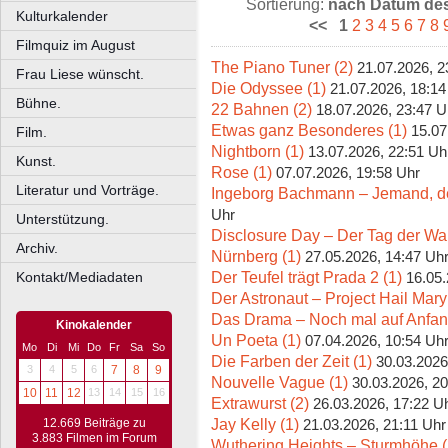
Sortierung:
nach Datum des 
Kulturkalender
<<
1
2
3
4
5
6
7
8
Filmquiz im August
The Piano Tuner (2)
21.07.2026, 2
Frau Liese wünscht.
Die Odyssee (1)
21.07.2026, 18:14
Bühne.
22 Bahnen (2)
18.07.2026, 23:47 U
Etwas ganz Besonderes (1)
15.07
Film.
Nightborn (1)
13.07.2026, 22:51 Uh
Kunst.
Rose (1)
07.07.2026, 19:58 Uhr
Literatur und Vorträge.
Ingeborg Bachmann – Jemand, der
Uhr
Unterstützung.
Disclosure Day – Der Tag der Wah
Archiv.
Nürnberg (1)
27.05.2026, 14:47 Uh
Der Teufel trägt Prada 2 (1)
Kontakt/Mediadaten
16.05.
Der Astronaut – Project Hail Mary
Das Drama – Noch mal auf Anfan
Kinokalender
Un Poeta (1)
07.04.2026, 10:54 Uh
Mo
Di
Mi
Do
Fr
Sa
So
Die Farben der Zeit (1)
30.03.2026
3
4
5
6
7
8
9
Nouvelle Vague (1)
30.03.2026, 20
10
11
12
13
14
15
16
Extrawurst (2)
26.03.2026, 17:22 U
Jay Kelly (1)
12.669 Beiträge zu
21.03.2026, 21:11 Uhr
3.883 Filmen im Forum
Wuthering Heights – Sturmhöhe (