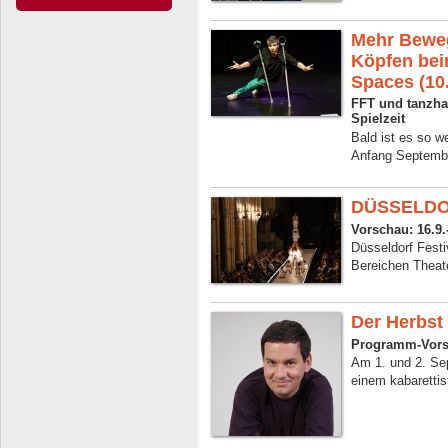
Mehr Beweg
Köpfen bei
Spaces (10.
FFT und tanzha
Spielzeit
Bald ist es so w
Anfang Sep­tem­be
DÜSSELDO
Vorschau: 16.9.
Düsseldorf Festi
Bereichen Theate
Der Herbs
Programm-Vor
Am 1. und 2. Se
einem kabarettis