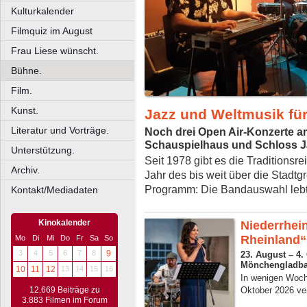
Kulturkalender
Filmquiz im August
Frau Liese wünscht.
Bühne.
Film.
Kunst.
Jazz und Weltmusik für 
Literatur und Vorträge.
Noch drei Open Air-Konzerte a
Schauspielhaus und Schloss J
Unterstützung.
Seit 1978 gibt es die Traditionsr
Archiv.
Jahr des bis weit über die Stadt
Programm: Die Bandauswahl lebt 
Kontakt/Mediadaten
Kinokalender
Niederrhei
Rheinland“
Mo
Di
Mi
Do
Fr
Sa
So
3
4
5
6
7
8
9
23. August – 4.
Mönchengladbac
10
11
12
13
14
15
16
In wenigen Woche
Oktober 2026 ver
12.669 Beiträge zu
3.883 Filmen im Forum