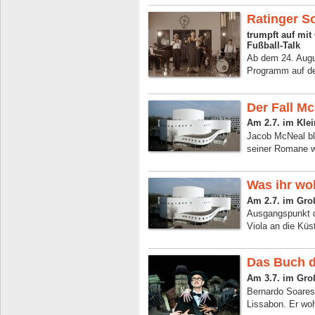
Ratinger 
trumpft auf mi
Fußball-Talk
Ab dem 24. Augus
Programm auf de
Der Fall M
Am 2.7. im Kle
Jacob McNeal bli
seiner Romane wa
Was ihr wol
Am 2.7. im Gro
Ausgangspunkt de
Viola an die Küs
Das Buch d
Am 3.7. im Gro
Bernardo Soares 
Lissabon. Er woh