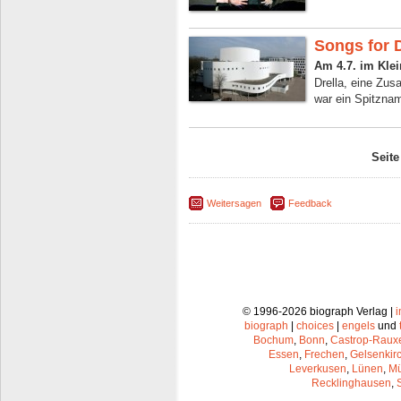
Songs for D
Am 4.7. im Kle
Drella, eine Zu
war ein Spitznam
Seite
Weitersagen
Feedback
© 1996-2026 biograph Verlag |
biograph
|
choices
|
engels
und
Bochum
,
Bonn
,
Castrop-Raux
Essen
,
Frechen
,
Gelsenkir
Leverkusen
,
Lünen
,
Mü
Recklinghausen
,