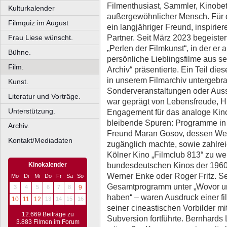
Filmenthusiast, Sammler, Kinobet
Kulturkalender
außergewöhnlicher Mensch. Für 
Filmquiz im August
ein langjähriger Freund, inspirie
Partner. Seit März 2023 begeister
Frau Liese wünscht.
„Perlen der Film­kunst“, in der 
Bühne.
persönliche Lieblingsfilme aus 
Film.
Archiv“ präsentierte. Ein Teil di
in unserem Filmarchiv untergebra
Kunst.
Sonderveranstaltungen oder Auss
Literatur und Vorträge.
war geprägt von Lebensfreude, 
Unterstützung.
Engagement für das analoge Kino.
bleibende Spuren: Programme in 
Archiv.
Freund Maran Gosov, dessen Wer
Kontakt/Mediadaten
zugänglich machte, sowie zahlre
Köl­ner Kino „Filmclub 813“ zu we
bundesdeutschen Kinos der 1960e
Kinokalender
Werner Enke oder Roger Fritz. Se
Mo
Di
Mi
Do
Fr
Sa
So
Gesamtprogramm unter „Wovor un
3
4
5
6
7
8
9
haben“ – waren Ausdruck einer fi
10
11
12
13
14
15
16
seiner cineastischen Vorbilder m
12.669 Beiträge zu
Subversion fortführte. Bernhards 
3.883 Filmen im Forum