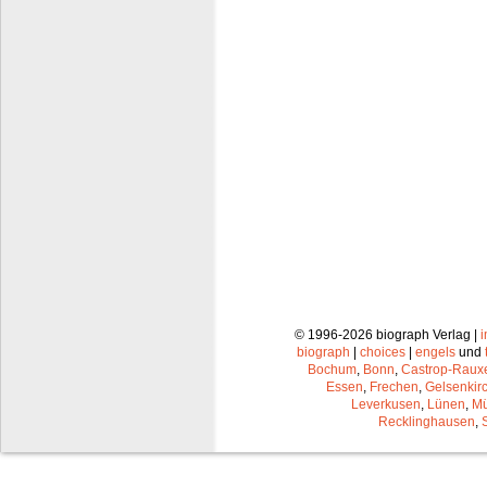
© 1996-2026 biograph Verlag |
biograph
|
choices
|
engels
und
Bochum
,
Bonn
,
Castrop-Raux
Essen
,
Frechen
,
Gelsenkir
Leverkusen
,
Lünen
,
Mü
Recklinghausen
,