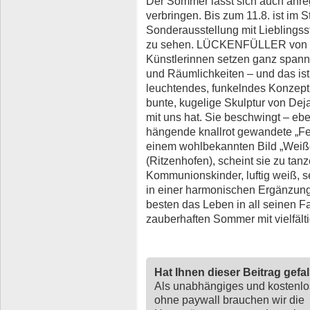
Der Sommer lässt sich auch anr
verbringen. Bis zum 11.8. ist im
Sonderausstellung mit Liebling
zu sehen. LÜCKENFÜLLER von hi
Künstlerinnen setzen ganz spann
und Räumlichkeiten – und das ist
leuchtendes, funkelndes Konzept
bunte, kugelige Skulptur von Dej
mit uns hat. Sie beschwingt – eben
hängende knallrot gewandete „Fel
einem wohlbekannten Bild „Weiße
(Ritzenhofen), scheint sie zu tanze
Kom­munions­kinder, luftig weiß, 
in einer harmonischen Ergänzung:
besten das Leben in all seinen F
zauberhaften Sommer mit vielfäl
Hat Ihnen dieser Beitrag gefa
Als unabhängiges und kostenl
ohne paywall brauchen wir die