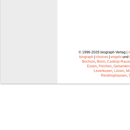
© 1996-2026 biograph Verlag |
biograph
|
choices
|
engels
und
Bochum
,
Bonn
,
Castrop-Raux
Essen
,
Frechen
,
Gelsenkir
Leverkusen
,
Lünen
,
Mü
Recklinghausen
,