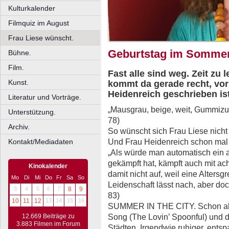
Kulturkalender
Filmquiz im August
Frau Liese wünscht.
Geburtstag im Sommer
Bühne.
Film.
Fast alle sind weg. Zeit z
Kunst.
kommt da gerade recht, vor
Heidenreich geschrieben ist
Literatur und Vorträge.
„Mausgrau, beige, weit, Gummizu
Unterstützung.
78)
Archiv.
So wünscht sich Frau Liese nicht
Und Frau Heidenreich schon mal 
Kontakt/Mediadaten
„Als würde man automatisch ein 
gekämpft hat, kämpft auch mit acht
Kinokalender
damit nicht auf, weil eine Altersgr
Mo
Di
Mi
Do
Fr
Sa
So
Leidenschaft lässt nach, aber doch
3
4
5
6
7
8
9
83)
10
11
12
13
14
15
16
SUMMER IN THE CITY. Schon als
Song (The Lovin’ Spoonful) und 
12.669 Beiträge zu
3.883 Filmen im Forum
Städten. Irgendwie ruhiger, ents