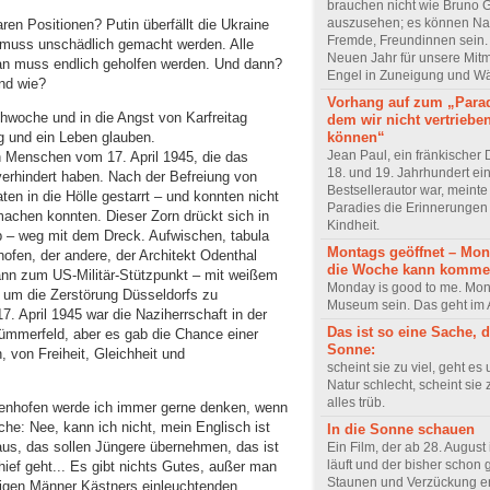
brauchen nicht wie Bruno 
auszusehen; es können Na
en Positionen? Putin überfällt die Ukraine
Fremde, Freundinnen sein.
muss unschädlich gemacht werden. Alle
Neuen Jahr für unsere Mi
n muss endlich geholfen werden. Und dann?
Engel in Zuneigung und Wä
nd wie?
Vorhang auf zum „Parad
chwoche und in die Angst von Karfreitag
dem wir nicht vertriebe
können“
ng und ein Leben glauben.
Jean Paul, ein fränkischer D
Menschen vom 17. April 1945, die das
18. und 19. Jahrhundert ein
rhindert haben. Nach der Befreiung von
Bestsellerautor war, meinte
ten in die Hölle gestarrt – und konnten nicht
Paradies die Erinnerungen
chen konnten. Dieser Zorn drückt sich in
Kindheit.
p – weg mit dem Dreck. Aufwischen, tabula
Montags geöffnet – Mon
ofen, der andere, der Architekt Odenthal
die Woche kann kommen
nn zum US-Militär-Stützpunkt – mit weißem
Monday is good to me. Mon
um die Zerstörung Düsseldorfs zu
Museum sein. Das geht im
7. April 1945 war die Naziherrschaft in der
Das ist so eine Sache, d
üm­merfeld, aber es gab die Chance einer
Sonne:
n Freiheit, Gleichheit und
scheint sie zu viel, geht es
Natur schlecht, scheint sie 
alles trüb.
enhofen wer­de ich immer gerne denken, wenn
he: Nee, kann ich nicht, mein Englisch ist
In die Sonne schauen
 aus, das sollen Jüngere übernehmen, das ist
Ein Film, der ab 28. August
läuft und der bisher schon 
hief geht... Es gibt nichts Gutes, außer man
Staunen und Verzückung ent
tigen Männer Kästners einleuchtenden