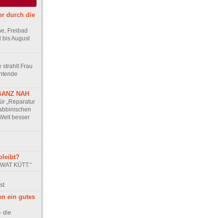
r durch die
e, Freibad
d bis August
 strahlt Frau
chtende
GANZ NAH
r „Repa­ratur
rabbinischen
 Welt besser
leibt?
 WAT KÜTT.“
st
en ein gutes
 die