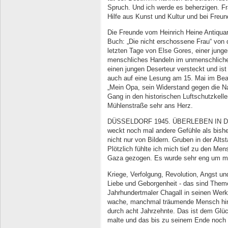
Spruch. Und ich werde es beherzigen. Fra
Hilfe aus Kunst und Kultur und bei Freun
Die Freunde vom Heinrich Heine Antiquari
Buch: „Die nicht erschossene Frau“ von d
letzten Tage von Else Gores, einer jungen
menschliches Handeln im unmenschliche
einen jungen Deserteur versteckt und ist
auch auf eine Lesung am 15. Mai im Beatr
„Mein Opa, sein Wider­stand gegen die N
Gang in den historischen Luftschutzkell
Mühlenstraße sehr ans Herz.
DÜSSELDORF 1945. ÜBERLEBEN IN DER 
weckt noch mal andere Gefühle als bishe
nicht nur von Bildern. Gruben in der Alts
Plötzlich fühlte ich mich tief zu den M
Gaza gezogen. Es wurde sehr eng um mic
Kriege, Verfolgung, Revolution, Angst 
Liebe und Geborgenheit - das sind Theme
Jahrhundertmaler Chagall in seinen We­rk
wache, manchmal träumende Mensch hinte
durch acht Jahrzehnte. Das ist dem Glü
malte und das bis zu seinem Ende noch k