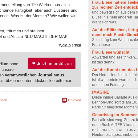
Frau Liese hat ein Teek
mmenstellung von 120 Werken aus allen
zur rechten Zeit entdeck
chtende Farbigkeit, aber auch Düsteres und
und bewegt sich aus dem 
agende. Was ist der Mensch? Wie wollen wir
Blues in einem anderen Tak
dreht sich was.
Auf die Plätzchen, ferti
en, träumen und staunen.
dann noch Plastiktännc
AM und ALLES NEU MACHT DER MAI!
So schräg kam Weihnachte
Frau Liese
INGRID LIESE
Frau Liese wünscht
Abwarten und Tee trinken..
ist das denn?!!
❤ Jetzt unterstützen
edium ohne
g unserer
Auf die Kunst und das 
Der Herbst leuchtet in bunt
ren
verantwortlichen Journalismus
ist altweiberfein warm und 
erstützen möchten, klicken Sie bitte hier.
und einen Feiertag.
IMAGINE
Diese innige Ballade aus 
back
Drucken
Lennon-Ono sorgte am 10. 
Paris für magische Moment
Geburtstag im Sommer.
Fast alle sind weg. Zeit zu 
neue Buch ALTERN kommt 
recht, vor allem wenn es vo
Heidenreich geschrieben is