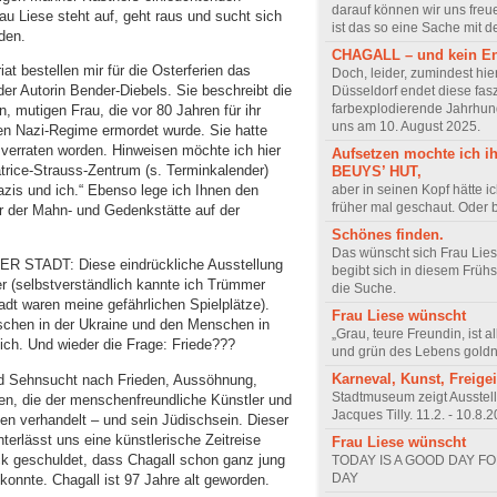
darauf können wir uns freu
u Liese steht auf, geht raus und sucht sich
ist das so eine Sache mit 
den.
CHAGALL – und kein E
at bestellen mir für die Osterferien das
Doch, leider, zumindest hier
er Autorin Bender-Diebels. Sie be­schreibt die
Düsseldorf endet diese fas
farbexplodierende Jahrhun
, mutigen Frau, die vor 80 Jahren für ihr
uns am 10. August 2025.
n Nazi-Regime ermordet wurde. Sie hatte
 verraten worden. Hinweisen möchte ich hier
Aufsetzen mochte ich ih
ice-Strauss-Zen­trum (s. Ter­minkalender)
BEUYS’ HUT,
aber in seinen Kopf hätte i
azis und ich.“ Ebenso lege ich Ihnen den
früher mal geschaut. Oder 
er der Mahn- und Gedenkstätte auf der
Schönes finden.
Das wünscht sich Frau Lie
STADT: Diese eindrückliche Ausstellung
begibt sich in diesem Frü
r (selbstverständlich kannte ich Trümmer
die Suche.
tadt waren meine gefährlichen Spielplätze).
Frau Liese wünscht
enschen in der Ukraine und den Menschen in
„Grau, teure Freundin, ist a
h. Und wieder die Frage: Friede???
und grün des Lebens gold
Karneval, Kunst, Freigei
und Sehnsucht nach Frieden, Aussöhnung,
Stadtmuseum zeigt Ausstel
n, die der menschenfreundliche Künst­ler und
Jacques Tilly. 11.2. - 10.8.
en verhandelt – und sein Jüdischsein. Dieser
rlässt uns eine künstlerische Zeitreise
Frau Liese wünscht
ck geschuldet, dass Chagall schon ganz jung
TODAY IS A GOOD DAY F
DAY
onnte. Chagall ist 97 Jahre alt geworden.