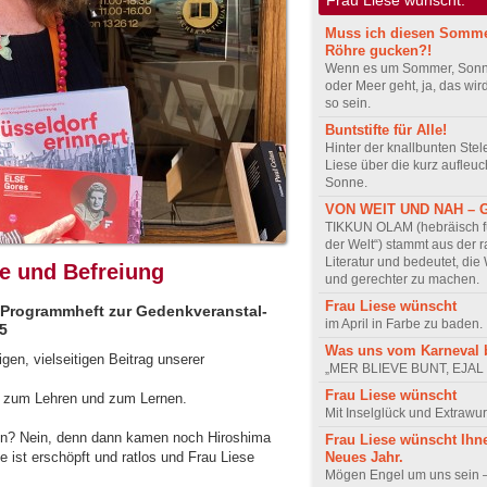
Muss ich diesen Somme
Röhre gucken?!
Wenn es um Sommer, Sonn
oder Meer geht, ja, das wir
so sein.
Buntstifte für Alle!
Hinter der knallbunten Stele
Liese über die kurz aufleu
Sonne.
VON WEIT UND NAH – 
TIKKUN OLAM (hebräisch fü
der Welt“) stammt aus der 
Literatur und bedeutet, die
e und Befreiung
und gerechter zu machen.
Frau Liese wünscht
rogrammheft zur Gedenkveranstal­
im April in Farbe zu baden.
5
Was uns vom Karneval b
igen, vielseitigen Beitrag unserer
„MER BLIEVE BUNT, EJAL
Frau Liese wünscht
 - zum Lehren und zum Lernen.
Mit Inselglück und Extrawur
n? Nein, denn dann kamen noch Hiroshima
Frau Liese wünscht Ihn
Neues Jahr.
 ist erschöpft und ratlos und Frau Liese
Mögen Engel um uns sein –