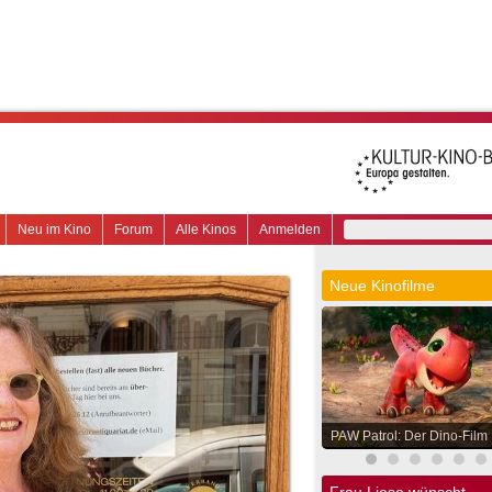
Neu im Kino
Forum
Alle Kinos
Anmelden
Neue Kinofilme
PAW Patrol: Der Dino-Film
Frau Liese wünscht.