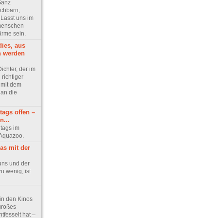
Ganz
chbarn,
 Lasst uns im
tmenschen
rme sein.
ies, aus
n werden
ichter, der im
 richtiger
 mit dem
 an die
tags offen –
...
tags im
 Aquazoo.
as mit der
 uns und der
zu wenig, ist
 in den Kinos
großes
fesselt hat –