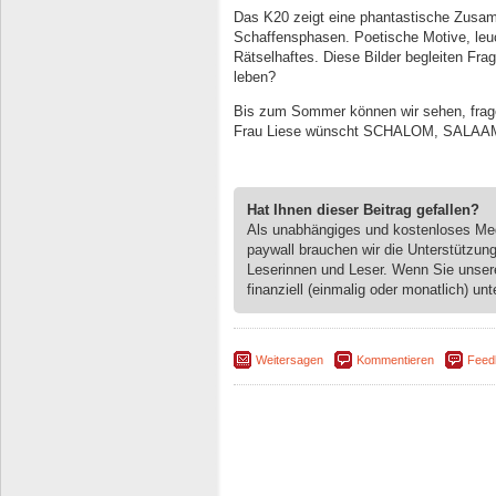
Das K20 zeigt eine phantastische Zusa
Schaffensphasen. Poetische Motive, leu
Rätselhaftes. Diese Bilder begleiten Fr
leben?
Bis zum Sommer können wir sehen, frag
Frau Liese wünscht SCHALOM, SALA
Hat Ihnen dieser Beitrag gefallen?
Als unabhängiges und kostenloses M
paywall brauchen wir die Unterstützun
Leserinnen und Leser. Wenn Sie unse
finanziell (einmalig oder monatlich) unt
Weitersagen
Kommentieren
Feed