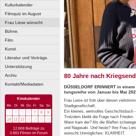
Kulturkalender
Filmquiz im August
Frau Liese wünscht.
Bühne.
Film.
Kunst.
Literatur und Vorträge.
Unterstützung.
80 Jahre nach Kriegsend
Archiv.
Kontakt/Mediadaten
DÜSSELDORF ERINNERT in einem P
tungsreihe von Januar bis Mai 202
Kinokalender
Frau Liese ist froh über diesen vielstimm
Mo
Di
Mi
Do
Fr
Sa
So
Stadtgesellschaft.
Ein kleines, wertvolles Geschichtsbuch
3
4
5
6
7
8
9
Trotzdem bleibt die Frage nach Frieden.
10
11
12
13
14
15
16
Wann kam der? Als die Waffen schwiege
und Nagasaki. Und heute? Ihre Frau Liese
12.669 Beiträge zu
3.883 Filmen im Forum
wünscht Unmögliches: KLARHEIT.