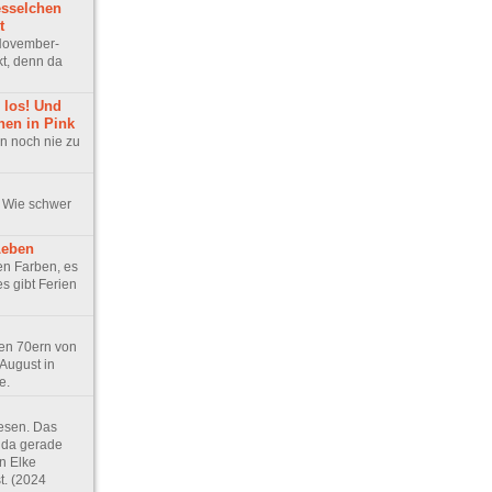
esselchen
t
November-
t, denn da
g los! Und
hen in Pink
n noch nie zu
. Wie schwer
Leben
en Farben, es
es gibt Ferien
den 70ern von
August in
e.
lesen. Das
da gerade
n Elke
t. (2024