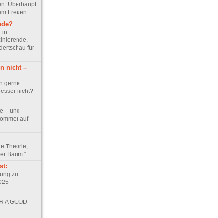
en. Überhaupt
dem Freuen:
nde?
 in
zinierende,
dertschau für
n nicht –
ch gerne
besser nicht?
se – und
hsommer auf
lle Theorie,
ner Baum.“
st:
lung zu
2025
OR A GOOD