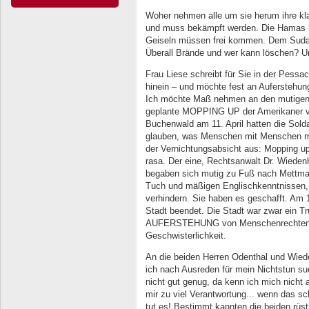
Woher nehmen alle um sie herum ihre klar
und muss bekämpft werden. Die Hamas 
Geiseln müssen frei kommen. Dem Suda
Überall Brände und wer kann löschen? U
Frau Liese schreibt für Sie in der Pessa
hinein – und möchte fest an Auferstehu
Ich möchte Maß nehmen an den mutigen 
geplante MOPPING UP der Amerikaner ve
Buchenwald am 11. April hatten die Solda
glauben, was Men­schen mit Menschen ma
der Vernichtungsabsicht aus: Mopping u
rasa. Der eine, Rechtsanwalt Dr. Wiedenh
begaben sich mutig zu Fuß nach Mettma
Tuch und mäßigen Englischkenntnissen, 
verhindern. Sie haben es geschafft. Am 1
Stadt beendet. Die Stadt war zwar ein Tr
AUFERSTEHUNG von Menschenrechten, vo
Geschwisterlichkeit.
An die beiden Herren Odenthal und Wied
ich nach Ausreden für mein Nichtstun suc
nicht gut genug, da kenn ich mich nicht
mir zu viel Verantwortung... wenn das sc
tut es! Bestimmt kannten die beiden rüs