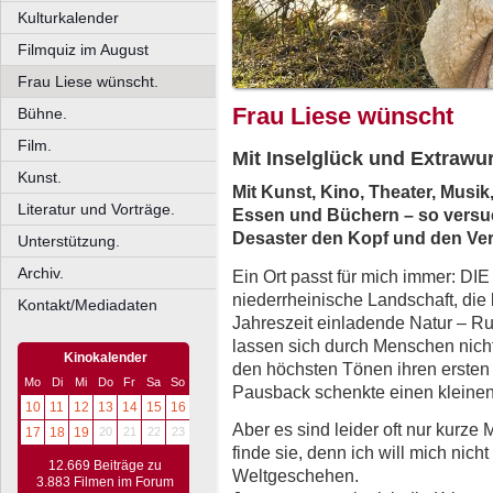
Kulturkalender
Filmquiz im August
Frau Liese wünscht.
Frau Liese wünscht
Bühne.
Film.
Mit Inselglück und Extrawu
Kunst.
Mit Kunst, Kino, Theater, Musik,
Literatur und Vorträge.
Essen und Büchern – so versuc
Desaster den Kopf und den Vers
Unterstützung.
Archiv.
Ein Ort passt für mich immer: 
niederrheinische Land­schaft, die
Kontakt/Mediadaten
Jahreszeit einladende Natur – R
lassen sich durch Men­schen nich
Kinokalender
den höchsten Tönen ihren ers­ten 
Mo
Di
Mi
Do
Fr
Sa
So
Paus­back schenkte einen kleine
10
11
12
13
14
15
16
Aber es sind leider oft nur kurz
17
18
19
20
21
22
23
finde sie, denn ich will mich nic
12.669 Beiträge zu
Weltgeschehen.
3.883 Filmen im Forum