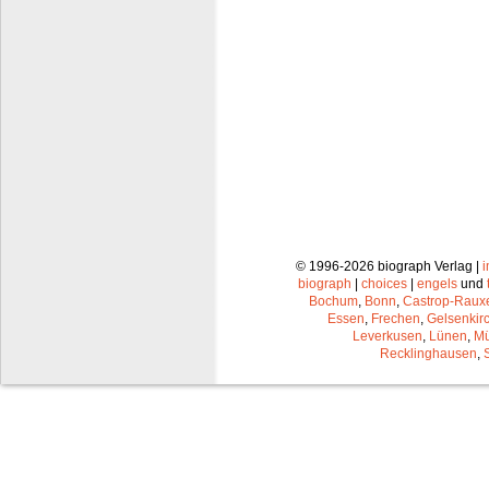
© 1996-2026 biograph Verlag |
biograph
|
choices
|
engels
und
Bochum
,
Bonn
,
Castrop-Raux
Essen
,
Frechen
,
Gelsenkir
Leverkusen
,
Lünen
,
Mü
Recklinghausen
,