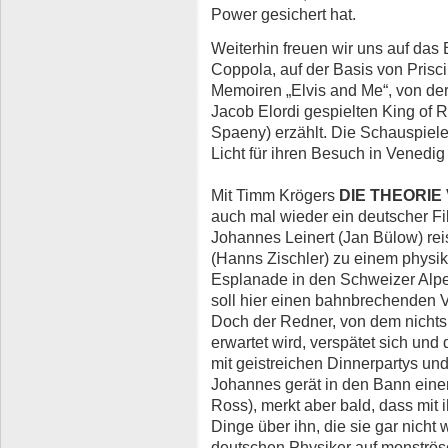
Power gesichert hat.
Weiterhin freuen wir uns auf das
Coppola, auf der Basis von Prisc
Memoiren „Elvis and Me“, von d
Jacob Elordi gespielten King of R
Spaeny) erzählt. Die Schauspiele
Licht für ihren Besuch in Venedi
Mit Timm Krögers
DIE THEORIE
auch mal wieder ein deutscher F
Johannes Leinert (Jan Bülow) rei
(Hanns Zischler) zu einem physik
Esplanade in den Schweizer Alpen
soll hier einen bahnbrechenden V
Doch der Redner, von dem nichts
erwartet wird, verspätet sich und d
mit geistreichen Dinnerpartys und
Johannes gerät in den Bann einer
Ross), merkt aber bald, dass mit 
Dinge über ihn, die sie gar nicht
deutschen Physiker auf monströse