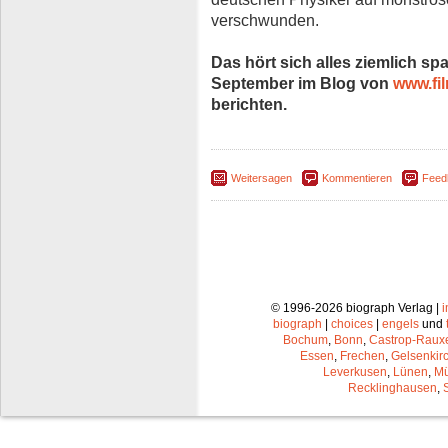
verschwunden.
Das hört sich alles ziemlich s
September im Blog von
www.fi
berichten.
Weitersagen
Kommentieren
Feed
© 1996-2026 biograph Verlag |
biograph
|
choices
|
engels
und
Bochum
,
Bonn
,
Castrop-Raux
Essen
,
Frechen
,
Gelsenkir
Leverkusen
,
Lünen
,
Mü
Recklinghausen
,