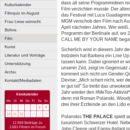
dass all seine Programmideen rea
Kulturkalender
Film verzichten musste. Der allerd
Filmquiz im August
das Festival mit Luca Guadagn
MGM verschob den Film nach Ausb
Frau Liese wünscht.
April nächsten Jahres. Wer weiß, 
Bühne.
Programm der Berlinale auf, wo 
Film.
CALL ME BY YOUR NAME bega
Kunst.
Sicherlich wird in diesem Jahr de
trotzdem hat Barbera ein Line U
Literatur und Vorträge.
lassen kann. Dabei ignoriert er 
Unterstützung.
unserer Zeit, zeigt im Gegensatz
Archiv.
kümmert sich nicht um Gender-Qu
Devise: „Mich schert nicht, wer d
Kontakt/Mediadaten
er gut ist!” So treibt das unwokes
Jahr wieder den #MeToo-Aktivist*
Kinokalender
denn mit Roman Polanski, Woody 
Mo
Di
Mi
Do
Fr
Sa
So
drei ihrer Erz­feinde an den Lido 
3
4
5
6
7
8
9
10
11
12
13
14
15
16
Polanskis
THE PALACE
spielt 
luxuriösen Schwei­zer Hotel. Neb
12.669 Beiträge zu
3.883 Filmen im Forum
John Cleese und Fanny Ardant ist