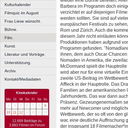
wieder eine Bühne bereiten. Aller
Kulturkalender
Barbera im Programm doch eini
verzichtet er auf diejenigen Filme
Filmquiz im August
werden sollten. Sie sind auf vi
Frau Liese wünscht.
europäischen Festivals zu sehen,
Bühne.
Rom und Zürich. Auch die komme
diesem Jahr nicht einläuten kön
Film.
Produktionen haben aufgrund v
Kunst.
Programm gefunden. "Nomadland"
ihnen, dem auch Oscar-Chancen 
Literatur und Vorträge.
Nomaden in Amerika, die zweifac
Unterstützung.
McDormand spielt die Hauptrolle 
Archiv.
wird aber nur für eine virtuelle 
zweite US-Beitrag im Wettbewerb
Kontakt/Mediadaten
Affleck in der Hauptrolle. Das D
Familien an der amerikanischen O
Kinokalender
Jahrhunderts. Das war dann auch
Mo
Di
Mi
Do
Fr
Sa
So
Präsenz. Gezwungenermaßen setz
3
4
5
6
7
8
9
mehr auf Newcomer und möglich
10
11
12
13
14
15
16
Wettbewerb, der so oft von den 
war, eine deutliche Auffrischung
12.669 Beiträge zu
3.883 Filmen im Forum
der insgesamt 18 Filmemacher*i