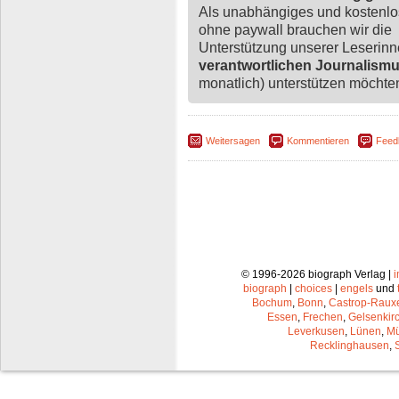
Als unabhängiges und kostenl
ohne paywall brauchen wir die
Unterstützung unserer Leserin
verantwortlichen Journalism
monatlich) unterstützen möchten,
Weitersagen
Kommentieren
Feed
© 1996-2026 biograph Verlag |
biograph
|
choices
|
engels
und
Bochum
,
Bonn
,
Castrop-Raux
Essen
,
Frechen
,
Gelsenkir
Leverkusen
,
Lünen
,
Mü
Recklinghausen
,