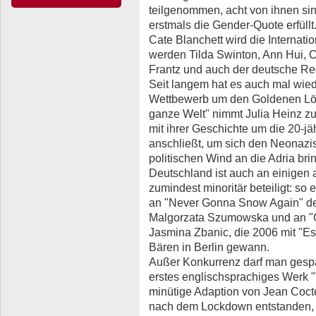
teilgenommen, acht von ihnen si
erstmals die Gender-Quote erfüllt
Cate Blanchett wird die Internatio
werden Tilda Swinton, Ann Hui, C
Frantz und auch der deutsche Reg
Seit langem hat es auch mal wied
Wettbewerb um den Goldenen Löw
ganze Welt" nimmt Julia Heinz zu
mit ihrer Geschichte um die 20-jäh
anschließt, um sich den Neonazis
politischen Wind an die Adria bri
Deutschland ist auch an einigen
zumindest minoritär beteiligt: so
an "Never Gonna Snow Again" de
Malgorzata Szumowska und an "Q
Jasmina Zbanic, die 2006 mit "
Bären in Berlin gewann.
Außer Konkurrenz darf man gesp
erstes englischsprachiges Werk 
minütige Adaption von Jean Cocte
nach dem Lockdown entstanden, Ti