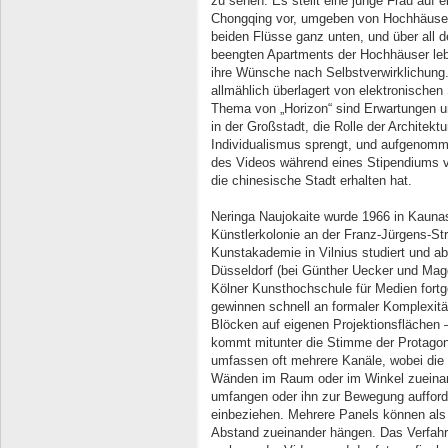
zu sehen. Es stellt eine junge Frau auf 
Chongqing vor, umgeben von Hochhäusern
beiden Flüsse ganz unten, und über all d
beengten Apartments der Hochhäuser lebt
ihre Wünsche nach Selbstverwirk­li­chung
allmählich überlagert von elektronischen
Thema von „Horizon“ sind Erwartungen u
in der Großstadt, die Rolle der Architektu
Individualismus sprengt, und aufgenomm
des Videos während eines Stipendiums vo
die chinesische Stadt erhalten hat.
Neringa Naujokaite wurde 1966 in Kaunas
Künstlerkolonie an der Franz-Jürgens-St
Kunstakademie in Vilnius studiert und a
Düsseldorf (bei Günther Uecker und Mag
Kölner Kunsthochschule für Medien fort
gewinnen schnell an formaler Komplexität.
Blöcken auf eigenen Projektionsflächen – 
kommt mitunter die Stimme der Protagonis
umfassen oft mehrere Kanäle, wobei die
Wänden im Raum oder im Winkel zueinan
umfangen oder ihn zur Bewegung aufforder
einbeziehen. Mehrere Panels können als
Abstand zueinander hängen. Das Verfah