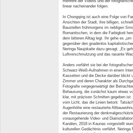
mehrere der Videos und der fotografische
linear nacheinander folgen.
In Chongqing ist auch eine Folge von Far
Ansichten der Stadt, ihre billigen, schne
Baustellen frühmorgens im nebligen Smo
Romantischen, in dem die Farbigkeit herun
dem bitteren Alltag legt. Ihr gehe es „u
gegenüber den gnadenlos kapitalistische
Neringa Naujokaite dazu gesagt. „Es geh
Luftverschmutzung und das rasante Wach
Anders verfährt sie bei der fotografisch
Schwarz-Weiß-Aufnahmen in einem Inter
Kassetten und die Decke darüber blickt 
Zimmer und deren Charakter als Durchgang
Fotografie vergegenwärtigt der Betrachte
Behausung, die zunächst kaum etwas vo
klar, mit präzisen Schnitten gegeben ist
vom Licht, das die Linien betont. Tatsäc
Augenhöhe eine restaurierte Altbauwohn
der Restaurierung der denkmalgeschützt
vorausgehende Video- und Diainstallation
Kanälen, 2018 in Kaunas vorgestellt wurd
kulturellen Gedächtnis verfährt. Neringa 