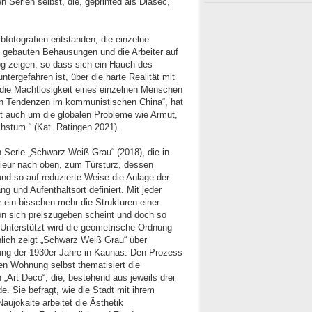
n Serien selbst, die, geprinted als Diasec,
bfotografien entstanden, die einzelne
ll gebauten Behausungen und die Arbei­ter auf
g zeigen, so dass sich ein Hauch des
tergefahren ist, über die harte Realität mit
m die Machtlosigkeit eines einzelnen Menschen
n Tendenzen im kom­­munistischen China“, hat
t auch um die globalen Probleme wie Armut,
s­tum.“ (Kat. Ratingen 2021).
en Serie „Schwarz Weiß Grau“ (2018), die in
ieur nach oben, zum Türsturz, dessen
und so auf reduzierte Weise die Anlage der
 und Aufenthaltsort definiert. Mit jeder
r ein bisschen mehr die Strukturen einer
n sich preiszugeben scheint und doch so
. Unterstützt wird die geometrische Ordnung
hlich zeigt „Schwarz Weiß Grau“ über
ung der 1930er Jahre in Kaunas. Den Prozess
en Wohnung selbst thematisiert die
 „Art Deco“, die, bestehend aus jeweils drei
e. Sie befragt, wie die Stadt mit ihrem
Naujokaite arbeitet die Ästhetik