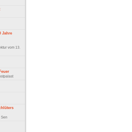
t
0 Jahre
ktur vom 13.
Feuer
nstpalast
hlüters
b Sen