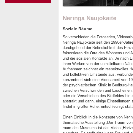
Neringa Naujokaite
Soziale Räume
So verschieden die Fotoserien, Videoarbe
Neringa Naujokaite seit den 1990er-Jahr
durchgehend der Befindlichkeit des Einze
fokussieren die Orte des Wohnens und 
und die sozialen Kontakte an. Je nach E
ihren Werken von der unmittelbaren Nähe
Aufnahmen zeichnet ein respektvolles He
und kollektiven Umstände aus, verbund
konzentriert sich eine Videoarbeit von 1
der psychiatrischen Klinik in Bedburg-Ha
zwischen Verschwinden und Erscheinen;
oder ein Verschieben des Bildfeldes hin 
abstrakt und dann, einige Einstel­lungen s
findet in großer Ruhe, entschleunigt sta
Einen Einblick in die Konzepte von Nering
thematische Ausstellung „Der Traum vom 
raum des Museums ist das Video „Horizon