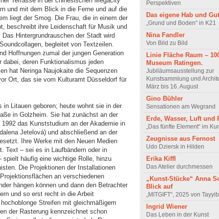
einer Terrasse in der chinesischen Megacity
Perspektiven
 und mit dem Blick in die Ferne und auf die
Das eigene Hab und Gu
em liegt der Smog. Die Frau, die in einem der
„Grund und Boden“ in K21
, beschreibt ihre Leidenschaft für Musik und
Nina Fandler
. Das Hintergrundrauschen der Stadt wird
Von Bild zu Bild
 Soundcollagen, begleitet von Textzeilen.
nd Hoffnungen zumal der jungen Generation
Linie Fläche Raum – 10
r dabei, deren Funk­tiona­lismus jeden
Museum Ratingen.
en hat Neringa Naujokaite die Sequenzen
Jubiläumsausstellung zur
Kunstsammlung und Archite
r Ort, das sie vom Kul­turamt Düsseldorf für
März bis 16. August
Gino Bühler
 in Litauen geboren; heute wohnt sie in der
Sensationen am Wegrand
raße in Golzheim. Sie hat zunächst an der
Erde, Wasser, Luft und 
b 1992 das Kunststudium an der Aka­demie in
„Das fünfte Element“ im Ku
dalena Jetelová) und abschließend an der
Zeugnisse aus Fernost
gesetzt. Ihre Werke mit den Neuen Medien
Udo Dziersk in Hilden
 Text – sei es in Lauf­bän­dern oder in
Erika Kiffl
spielt häufig eine wichtige Rolle, hinzu
Das Atelier durchmessen
ten. Die Projek­tionen der Installationen
 Projektionsflächen an verschiedenen
„Kunst-Stücke“ Anna Sc
der hängen können und dann den Betrachter
Blick auf
n und so erst recht in die Arbeit
„MITGIFT“, 2025 von Tayyi
 hochoblonge Streifen mit gleichmäßigem
Ingrid Wiener
ren der Rasterung kennzeichnet schon
Das Leben in der Kunst