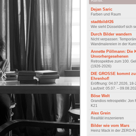
Dejan Saric
Farben und Raum
stadtbild#26
Wie sieht Düsseldorf sich s
Durch Bilder wandern
Nicht verpassen: Temporär
Wandmalereien in der Kuns
Annette Pöllmann: Die 
Unvorhergesehenen
Retrospektive zum 100. Ge
(1926-2026)
DIE GROSSE kommt zur
Ehrenhof!
Eröffnung: 04.07.2026, 18-
Laufzeit: 05.07. – 09.08.20
Böse Welt
Grandios retrospektiv: Jon
K21
Alex Grein
Realität inszenieren
Bilder wie vom Mars
Heinz Mack in der ZERO-F