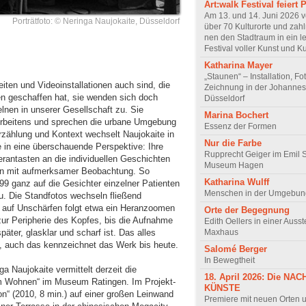
Art:walk Festival feiert
Am 13. und 14. Juni 2026 
Porträtfoto: © Neringa Naujokaite, Düsseldorf
über 70 Kulturorte und zahlr
nen den Stadtraum in ein 
Festival voller Kunst und Ku
Katharina Mayer
„Staunen“ – Installation, Fo
iten und Videoinstallationen auch sind, die
Zeichnung in der Johannes
en geschaffen hat, sie wenden sich doch
Düsseldorf
lnen in unserer Gesellschaft zu. Sie
Marina Bochert
Arbeitens und sprechen die urbane Umgebung
Essenz der Formen
rzählung und Kontext wechselt Naujokaite in
Nur die Farbe
 in eine überschauende Perspektive: Ihre
Rupprecht Geiger im Emil
rantasten an die individuellen Geschichten
Museum Hagen
en mit aufmerksamer Beobachtung. So
Katharina Wulff
999 ganz auf die Gesichter einzelner Patienten
Menschen in der Umgebun
u. Die Standfotos wechseln fließend
 auf Unschärfen folgt etwa ein Heranzoomen
Orte der Begegnung
zur Peripherie des Kopfes, bis die Aufnahme
Edith Oellers in einer Ausst
Maxhaus
päter, glasklar und scharf ist. Das alles
tt, auch das kennzeichnet das Werk bis heute.
Salomé Berger
In Bewegtheit
a Naujokaite vermittelt derzeit die
18. April 2026: Die NA
Wohnen“ im Museum Ratingen. Im Pro­­­jekt­­
KÜNSTE
“ (2010, 8 min.) auf einer großen Leinwand
Premiere mit neuen Orten u