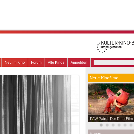
Neu im Kino
Forum
Alle Kinos
Anmelden
Neue Kinofilme
PAW Patrol: Der Dino-Film
Kunst.