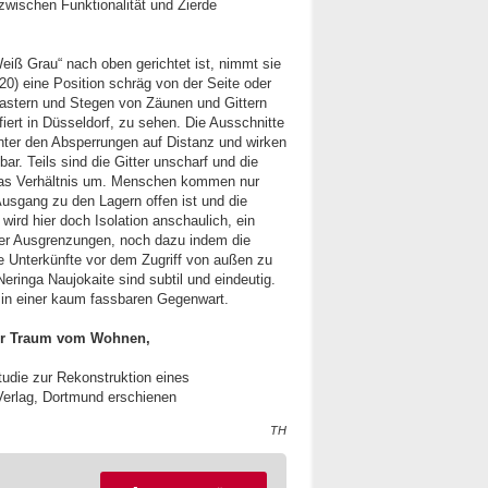
 zwischen Funktionalität und Zierde
iß Grau“ nach oben gerichtet ist, nimmt sie
020) eine Position schräg von der Seite oder
Rastern und Stegen von Zäunen und Gittern
fiert in Düsseldorf, zu sehen. Die Ausschnitte
nter den Absper­rungen auf Distanz und wirken
ar. Teils sind die Gitter unscharf und die
 das Verhältnis um. Menschen kommen nur
Ausgang zu den Lagern offen ist und die
wird hier doch Isolation anschaulich, ein
er Ausgrenzungen, noch dazu indem die
e Unterkünfte vor dem Zugriff von außen zu
ringa Naujokaite sind subtil und eindeutig.
be in einer kaum fassbaren Gegenwart.
 Der Traum vom Wohnen,
tudie zur Rekonstruktion eines
 Verlag, Dortmund erschienen
TH