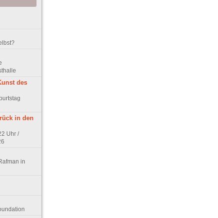
elbst?
e
thalle
Kunst des
burtstag
ück in den
22 Uhr /
26
 Rafman in
oundation