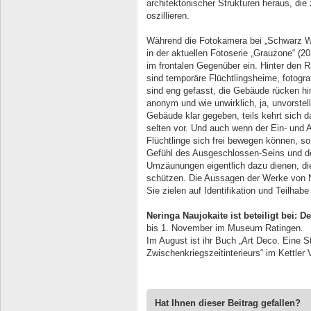
architektonischer Strukturen heraus, die
oszillieren.
Während die Fotokamera bei „Schwarz We
in der aktuellen Fotoserie „Grauzone“ (2
im frontalen Gegenüber ein. Hinter den 
sind temporäre Flüchtlingsheime, fotogra
sind eng gefasst, die Gebäude rücken hi
anonym und wie unwirklich, ja, unvorstellb
Gebäude klar gegeben, teils kehrt sich
selten vor. Und auch wenn der Ein- und 
Flüchtlinge sich frei bewegen können, so 
Gefühl des Ausgeschlossen-Seins und d
Umzäunungen eigentlich dazu dienen, di
schützen. Die Aussagen der Werke von Ne
Sie zielen auf Identifikation und Teilha
Neringa Naujokaite ist beteiligt bei:
bis 1. November im Museum Ratingen.
Im August ist ihr Buch „Art Deco. Eine S
Zwischenkriegszeitinterieurs“ im Kettler
Hat Ihnen dieser Beitrag gefallen?