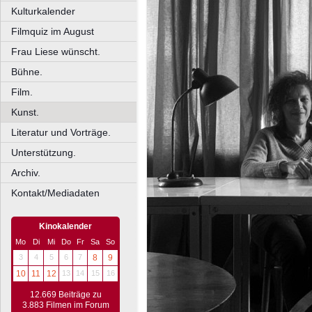
Kulturkalender
Filmquiz im August
Frau Liese wünscht.
Bühne.
Film.
Kunst.
Literatur und Vorträge.
Unterstützung.
Archiv.
Kontakt/Mediadaten
Kinokalender
Mo
Di
Mi
Do
Fr
Sa
So
3
4
5
6
7
8
9
10
11
12
13
14
15
16
12.669 Beiträge zu
3.883 Filmen im Forum