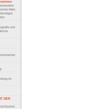
 Premiere
verwandeln
eiche Ak­tio­
lebendiges
ltur
tografie und
kirche
 Schumacher
g
ellung im
CHT DER
nd frischen