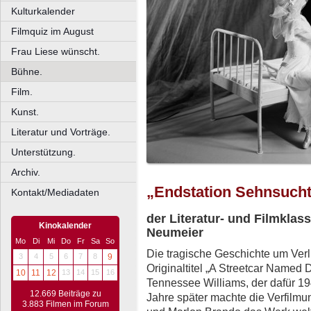
Kulturkalender
Filmquiz im August
Frau Liese wünscht.
Bühne.
Film.
Kunst.
Literatur und Vorträge.
Unterstützung.
Archiv.
„Endstation Sehnsuch
Kontakt/Mediadaten
der Literatur- und Filmklass
Kinokalender
Neumeier
Mo
Di
Mi
Do
Fr
Sa
So
Die tragische Geschichte um Verl
3
4
5
6
7
8
9
Originaltitel „A Streetcar Named
10
11
12
13
14
15
16
Tennessee Williams, der dafür 194
12.669 Beiträge zu
Jahre später machte die Verfilmu
3.883 Filmen im Forum