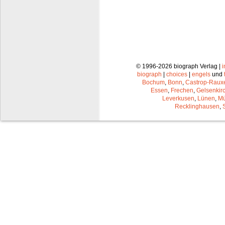
© 1996-2026 biograph Verlag |
biograph
|
choices
|
engels
und
Bochum
,
Bonn
,
Castrop-Raux
Essen
,
Frechen
,
Gelsenkir
Leverkusen
,
Lünen
,
Mü
Recklinghausen
,