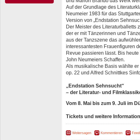
und Marlon Brando das Werk wel
Auf der Grundlage des Literaturk
Neumeier 1983 für das Stuttgarter
Version von „Endstation Sehnsuch
Der Meister des Literaturballetts 
der er mit Tänzerinnen und Tänz
aus der Tanzszene das aufwühlen
interessantesten Frauenfiguren de
Revue passieren lässt. Bis heute 
John Neumeiers Schaffen.
Als musikalische Basis wählte er 
op. 22 und Alfred Schnittkes Sinfo
„Endstation Sehnsucht“
– der Literatur- und Filmklassi
Vom 8. Mai bis zum 9. Juli im 
Tickets und weitere Informatio
Weitersagen
Kommentieren
Feed