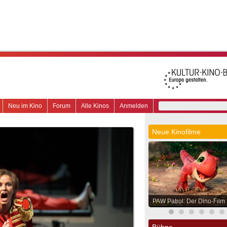
Neu im Kino
Forum
Alle Kinos
Anmelden
Neue Kinofilme
PAW Patrol: Der Dino-Film
Bühne.