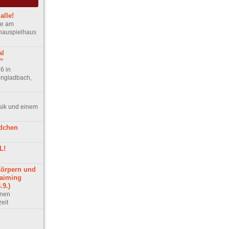
alle!
te am
hauspielhaus
al
“
6 in
engladbach,
sik und einem
dchen
L!
Körpern und
laiming
9.)
fnen
eit