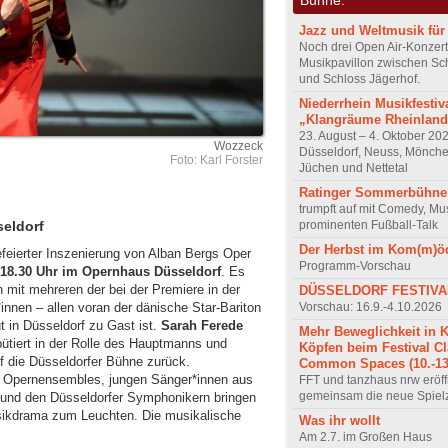
Jazz und Weltmusik für 
Noch drei Open Air-Konzer
Musikpavillon zwischen Sc
und Schloss Jägerhof.
Niederrhein Musikfestiv
„Klangräume Rheinland
23. August – 4. Oktober 202
Wozzeck
Düsseldorf, Neuss, Mönch
Foto: Karl Forster
Jüchen und Nettetal
Ratinger Sommerbühne
trumpft auf mit Comedy, Mu
prominenten Fußball-Talk
eldorf
Der Herbst im Kom(m)ö
feierter Inszenierung von Alban Bergs Oper
Programm-Vorschau
, 18.30 Uhr im Opernhaus Düsseldorf
. Es
 mit mehreren der bei der Premiere in der
DÜSSELDORF FESTIVA
Vorschau: 16.9.-4.10.2026
*innen – allen voran der dänische Star-Bariton
eut in Düsseldorf zu Gast ist.
Sarah Ferede
Mehr Beweglichkeit in 
ütiert in der Rolle des Hauptmanns und
Köpfen beim Festival C
f die Düsseldorfer Bühne zurück.
Common Spaces (10.-13.
s Opernensembles, jungen Sänger*innen aus
FFT und tanzhaus nrw eröf
gemeinsam die neue Spielz
 und den Düsseldorfer Symphonikern bringen
sikdrama zum Leuchten. Die musikalische
Was ihr wollt
Am 2.7. im Großen Haus