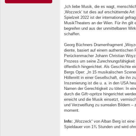
„Ich liebe Musik, die es wagt, menschli
‚Wozzeck‘ tut dies auf erschütternde Ar
Spielzeit 2022 ist der international gefra
MusikTheaters an der Wien. Für ihn gilt e
begreifen und aus der unmittelbaren Wi
schaffen.
Georg Büchners Dramenfragment „Woyzec
diente, basiert auf einem authentischen F
Perückenmacher Johann Christian Woyzec
Prozess um seine Zurechnungs­fähigkeit wi
öffentlich hingerichtet. Als Geschichte e
Bergs Oper: „In 15 musikalischen Szene
Höllenritt in einer Gesellschaft, die ihn
Insze­nierung ist die u. a. in den USA he
Namen der Gerechtigkeit zu töten: In ein
durch die Gift¬spritze hingerichtet werde
erreicht und die Musik einsetzt, vermis
und Ver­zweiflung zu surrealen Bildern – 
moment.
Info:
„Wozzeck“ von Alban Berg ist eine 
Spieldauer von 1¾ Stunden und wird ohne