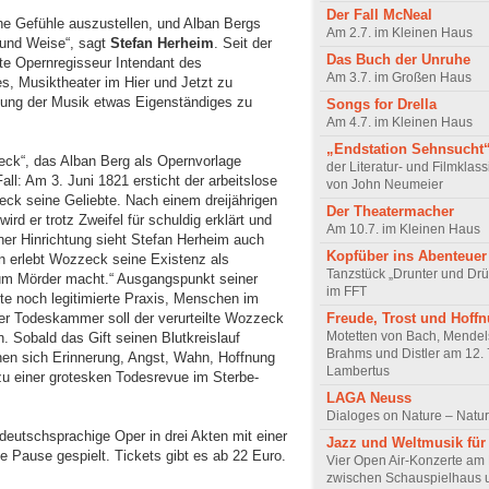
Der Fall McNeal
che Gefühle auszustellen, und Alban Bergs
Am 2.7. im Kleinen Haus
t und Weise“, sagt
Stefan Herheim
. Seit der
Das Buch der Unruhe
gte Opern­regisseur Intendant des
Am 3.7. im Großen Haus
s, Musik­theater im Hier und Jetzt zu
rkung der Musik etwas Eigenständiges zu
Songs for Drella
Am 4.7. im Kleinen Haus
„Endstation Sehnsucht
k“, das Alban Berg als Opern­vorlage
der Literatur- und Filmklassi
all: Am 3. Juni 1821 ersticht der arbeitslose
von John Neumeier
k seine Geliebte. Nach einem dreijährigen
Der Theater­macher
rd er trotz Zweifel für schuldig erklärt und
Am 10.7. im Kleinen Haus
iner Hinrichtung sieht Stefan Herheim auch
Kopfüber ins Abenteuer
n erlebt Wozzeck seine Existenz als
Tanzstück „Drunter und Drü
 zum Mörder macht.“ Ausgangs­punkt seiner
im FFT
ute noch legitimierte Praxis, Men­schen im
Freude, Trost und Hoff
er Todes­kam­mer soll der verurteilte Wozzeck
Motetten von Bach, Mendel
n. Sobald das Gift seinen Blutkreislauf
Brahms und Distler am 12. 7
chen sich Erinnerung, Angst, Wahn, Hoffnung
Lambertus
zu einer grotesken Todesrevue im Ster­be­
LAGA Neuss
Dialoges on Nature – Natur
deutschsprachige Oper in drei Akten mit einer
Jazz und Weltmusik für 
 Pause ge­spielt. Tickets gibt es ab 22 Euro.
Vier Open Air-Konzerte am 
zwischen Schauspielhaus 