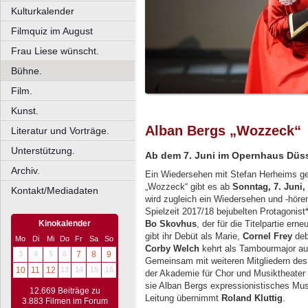
Kulturkalender
Filmquiz im August
Frau Liese wünscht.
Bühne.
Film.
Kunst.
Alban Bergs „Wozzeck“
Literatur und Vorträge.
Unterstützung.
Ab dem 7. Juni im Opernhaus Düss
Archiv.
Ein Wiedersehen mit Stefan Herheims ge
„Wozzeck“ gibt es ab
Sonntag, 7. Juni
Kontakt/Mediadaten
wird zugleich ein Wiedersehen und -hören
Spielzeit 2017/18 bejubelten Protagonist
Kinokalender
Bo Skovhus
, der für die Titelpartie ern
gibt ihr Debüt als Marie,
Cornel Frey
deb
Mo
Di
Mi
Do
Fr
Sa
So
Corby Welch
kehrt als Tambourmajor au
3
4
5
6
7
8
9
Gemeinsam mit weiteren Mitgliedern de
10
11
12
13
14
15
16
der Akademie für Chor und Musiktheater
sie Alban Bergs expressionistisches Mu
12.669 Beiträge zu
Leitung übernimmt
Roland Kluttig
.
3.883 Filmen im Forum