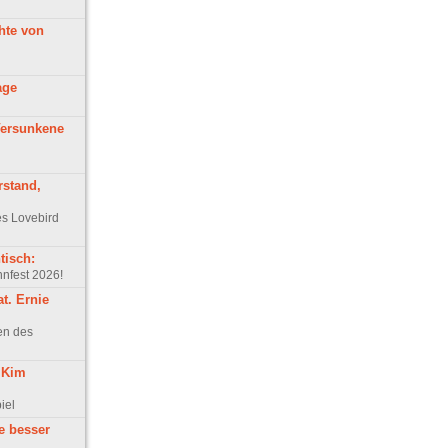
chte von
age
Versunkene
rstand,
es Lovebird
tisch:
nfest 2026!
t. Ernie
en des
n Kim
iel
e besser