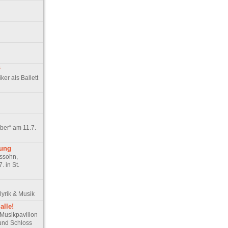
“
ker als Ballett
ber“ am 11.7.
nung
ssohn,
. in St.
lyrik & Musik
alle!
Musikpavillon
und Schloss