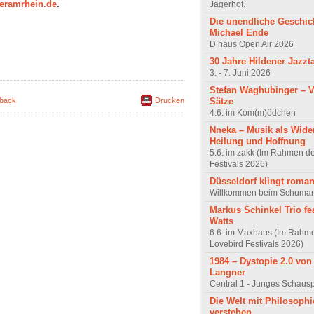
eramrhein.de
.
Jägerhof.
Die un­end­liche Geschi
Michael Ende
D’haus Open Air 2026
30 Jahre Hildener Jazzt
3. - 7. Juni 2026
Stefan Waghubinger – 
Sätze
back
Drucken
4.6. im Kom(m)ödchen
Nneka – Musik als Wide
Heilung und Hoffnung
5.6. im zakk (Im Rahmen d
Festivals 2026)
Düsseldorf klingt roman
Willkommen beim Schuman
Markus Schinkel Trio fea
Watts
6.6. im Maxhaus (Im Rahm
Lovebird Festivals 2026)
1984 – Dystopie 2.0 vo
Langner
Central 1 - Junges Schausp
Die Welt mit Philosophi
verstehen