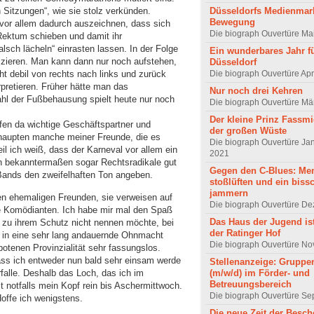
Düsseldorfs Medienmark
 Sitzungen“, wie sie stolz verkünden.
Bewegung
h vor allem dadurch auszeichnen, dass sich
Die biograph Ouvertüre Ma
Rektum schieben und damit ihr
sch lächeln“ einrasten lassen. In der Folge
Ein wunderbares Jahr f
izieren. Man kann dann nur noch aufstehen,
Düsseldorf
Die biograph Ouvertüre Apr
ht debil von rechts nach links und zurück
pretieren. Früher hätte man das
Nur noch drei Kehren
hl der Fußbehausung spielt heute nur noch
Die biograph Ouvertüre Mä
Der kleine Prinz Fassmi
äfen da wichtige Geschäftspartner und
der großen Wüste
haupten manche meiner Freunde, die es
Die biograph Ouvertüre Ja
il ich weiß, dass der Karneval vor allem ein
2021
ch bekanntermaßen sogar Rechtsradikale gut
Gegen den C-Blues: Men
Bands den zweifelhaften Ton angeben.
stoßlüften und ein biss
jammern
nen ehemaligen Freunden, sie verweisen auf
Die biograph Ouvertüre D
ge Komödianten. Ich habe mir mal den Spaß
Das Haus der Jugend ist 
zu ihrem Schutz nicht nennen möchte, bei
der Ratinger Hof
 in eine sehr lang andauernde Ohnmacht
Die biograph Ouvertüre N
otenen Provinzialität sehr fassungslos.
dass ich entweder nun bald sehr einsam werde
Stellenanzeige: Gruppen
rfalle. Deshalb das Loch, das ich im
(m/w/d) im Förder- und
Betreuungsbereich
notfalls mein Kopf rein bis Aschermittwoch.
Die biograph Ouvertüre S
Hoffe ich wenigstens.
Die neue Zeit der Besch