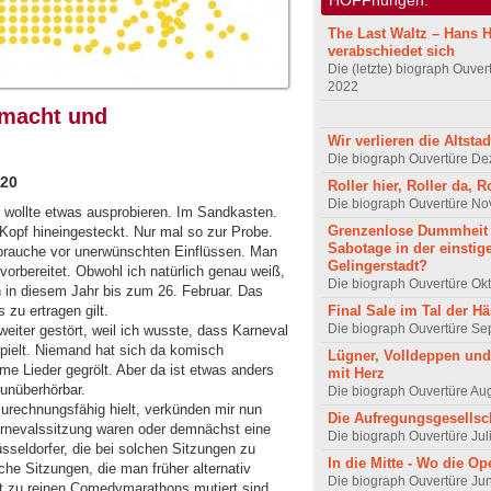
The Last Waltz – Hans H
verabschiedet sich
Die (letzte) biograph Ouver
2022
nmacht und
Wir verlieren die Altstad
Die biograph Ouvertüre D
020
Roller hier, Roller da, R
Die biograph Ouvertüre N
h wollte etwas ausprobieren. Im Sandkasten.
Grenzenlose Dummheit
opf hineingesteckt. Nur mal so zur Probe.
Sabotage in der einstig
 brauche vor unerwünschten Einflüssen. Man
Gelingerstadt?
orbereitet. Obwohl ich natürlich genau weiß,
Die biograph Ouvertüre Ok
 in diesem Jahr bis zum 26. Februar. Das
Final Sale im Tal der Hä
 zu ertragen gilt.
Die biograph Ouvertüre S
weiter gestört, weil ich wusste, dass Karneval
pielt. Niemand hat sich da komisch
Lügner, Volldeppen un
e Lieder gegrölt. Aber da ist etwas anders
mit Herz
unüberhörbar.
Die biograph Ouvertüre Au
zurechnungsfähig hielt, verkünden mir nun
Die Aufregungsgesellsc
Karnevalssitzung waren oder demnächst eine
Die biograph Ouvertüre Jul
seldorfer, die bei solchen Sitzungen zu
In die Mitte - Wo die Op
che Sitzungen, die man früher alternativ
Die biograph Ouvertüre Ju
st zu reinen Comedymarathons mutiert sind.