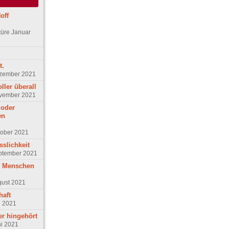
off
türe Januar
t.
ezember 2021
oller überall
ovember 2021
 oder
en
tober 2021
sslichkeit
eptember 2021
d Menschen
gust 2021
haft
i 2021
er hingehört
ni 2021