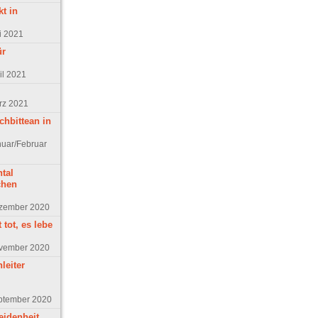
t in
i 2021
ür
il 2021
rz 2021
chbittean in
nuar/Februar
tal
chen
ezember 2020
tot, es lebe
ovember 2020
leiter
eptember 2020
eidenheit