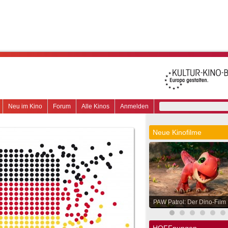
Neu im Kino
Forum
Alle Kinos
Anmelden
Neue Kinofilme
PAW Patrol: Der Dino-Film
HOFFnungen.