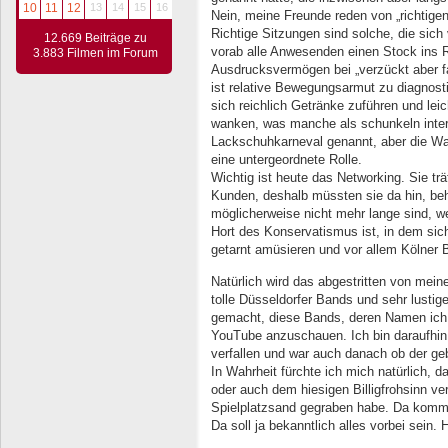
10
11
12
13
14
15
16
Nein, meine Freunde reden von „richtigen
Richtige Sitzungen sind solche, die sic
12.669 Beiträge zu
vorab alle Anwesenden einen Stock ins 
3.883 Filmen im Forum
Ausdrucksvermögen bei „verzückt aber fal
ist relative Bewegungsarmut zu diagnost
sich reichlich Getränke zuführen und leic
wanken, was manche als schunkeln inter
Lackschuhkarneval genannt, aber die Wa
eine untergeordnete Rolle.
Wichtig ist heute das Networking. Sie tr
Kunden, deshalb müssten sie da hin, be
möglicherweise nicht mehr lange sind, we
Hort des Konservatismus ist, in dem si
getarnt amüsieren und vor allem Kölner 
Natürlich wird das abgestritten von mei
tolle Düsseldorfer Bands und sehr lusti
gemacht, diese Bands, deren Namen ich 
YouTube anzuschauen. Ich bin daraufhin
verfallen und war auch danach ob der geb
In Wahrheit fürchte ich mich natürlich, 
oder auch dem hiesigen Billigfrohsinn ve
Spielplatzsand gegraben habe. Da kommt 
Da soll ja bekanntlich alles vorbei sein. 