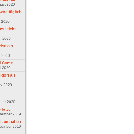
gust 2020
wird täglich
i 2020
es leicht
ni 2020
ise als
i 2020
ll Come
il 2020
ldorf als
rz 2020
nuar 2020
ölle zu
ezember 2019
t enthalten
ovember 2019