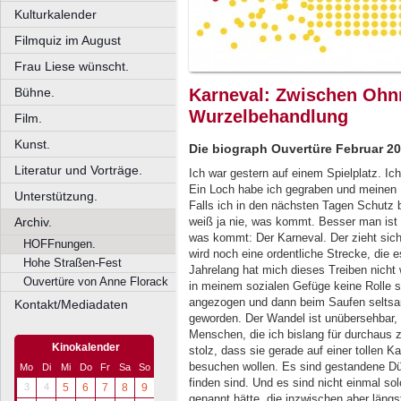
Kulturkalender
Filmquiz im August
Frau Liese wünscht.
Bühne.
Karneval: Zwischen Oh
Wurzelbehandlung
Film.
Kunst.
Die biograph Ouvertüre Februar 2
Literatur und Vorträge.
Ich war gestern auf einem Spielplatz. Ic
Ein Loch habe ich gegraben und meinen K
Unterstützung.
Falls ich in den nächsten Tagen Schutz
Archiv.
weiß ja nie, was kommt. Besser man ist v
was kommt: Der Karneval. Der zieht sich
HOFFnungen.
wird noch eine ordentliche Strecke, die es
Hohe Straßen-Fest
Jahrelang hat mich dieses Treiben nicht 
Ouvertüre von Anne Florack
in meinem sozialen Gefüge keine Rolle s
angezogen und dann beim Saufen seltsam
Kontakt/Mediadaten
geworden. Der Wandel ist unübersehbar, 
Menschen, die ich bislang für durchaus 
Kinokalender
stolz, dass sie gerade auf einer tollen 
besuchen wollen. Es sind gestandene Düs
Mo
Di
Mi
Do
Fr
Sa
So
finden sind. Und es sind nicht einmal sol
3
4
5
6
7
8
9
genannt hätte, die inzwischen aber läng