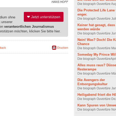
HANS HOFF
Die biograph Ouvertüre Au
Die Protected Life Lane 
enger.
❤ Jetzt unterstützen
edium ohne
Die biograph Ouvertüre Jul
g unserer
Keiner hat gesagt, dass 
ren
verantwortlichen Journalismus
werden würde
erstützen möchten, klicken Sie bitte hier.
Die biograph Ouvertüre Ju
Nein! Was? Doch! Die Kr
Chance
back
Drucken
Die biograph Ouvertüre Ma
Someday My Prince Wi
Die biograph OuvertüreApr
Alles muss raus? Düsse
Resterampe
Die biograph Ouvertüre Mä
Die Avengers der
Entsorgungskultur
Die biograph Ouvertüre Ja
Heiligabend friert die H
Die biograph Ouvertüre D
Kann Spuren von Umwel
Die biograph Ouvertüre N