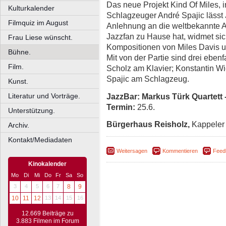
Das neue Projekt Kind Of Miles,
Kulturkalender
Schlagzeuger André Spajic lässt
Filmquiz im August
Anlehnung an die weltbekannte A
Jazzfan zu Hause hat, widmet sic
Frau Liese wünscht.
Kompositionen von Miles Davis un
Bühne.
Mit von der Partie sind drei eben
Film.
Scholz am Klavier; Konstantin W
Spajic am Schlagzeug.
Kunst.
JazzBar: Markus Türk Quartett -
Literatur und Vorträge.
Termin:
25.6.
Unterstützung.
Bürgerhaus Reisholz,
Kappeler 
Archiv.
Kontakt/Mediadaten
Weitersagen
Kommentieren
Feed
Kinokalender
Mo
Di
Mi
Do
Fr
Sa
So
3
4
5
6
7
8
9
10
11
12
13
14
15
16
12.669 Beiträge zu
3.883 Filmen im Forum