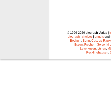
© 1996-2026 biograph Verlag |
biograph
|
choices
|
engels
und
Bochum
,
Bonn
,
Castrop-Raux
Essen
,
Frechen
,
Gelsenkir
Leverkusen
,
Lünen
,
Mü
Recklinghausen
,