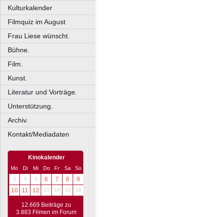
Kulturkalender
Filmquiz im August
Frau Liese wünscht.
Bühne.
Film.
Kunst.
Literatur und Vorträge.
Unterstützung.
Archiv.
Kontakt/Mediadaten
Kinokalender
Mo
Di
Mi
Do
Fr
Sa
So
3
4
5
6
7
8
9
10
11
12
13
14
15
16
12.669 Beiträge zu
3.883 Filmen im Forum