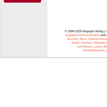
© 1996-2026 biograph Verlag |
biograph
|
choices
|
engels
und
Bochum
,
Bonn
,
Castrop-Raux
Essen
,
Frechen
,
Gelsenkir
Leverkusen
,
Lünen
,
Mü
Recklinghausen
,