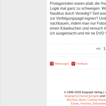
Protagonisten waren platt, die H
Logik mal ganz zu schweigen. Wie
Nautilus durch Venedig? Seit wan
zur Verfolgungsjagd eignen? Und
nachbauen, indem man nur Fotos
einen Käsekuchen und versuch i
ich ausgemacht und mir ne DVD v
<<
1
Weitersagen
Feedback
© 1996-2026 biograph Verlag |
biograph
|
choices
|
engels
und
Bochum
,
Bonn
,
Castrop-Raux
Essen
,
Frechen
,
Gelsenkir