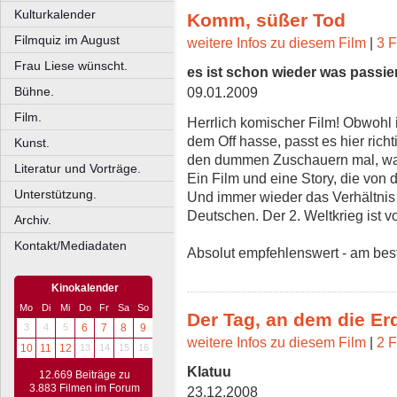
Kulturkalender
Komm, süßer Tod
Filmquiz im August
weitere Infos zu diesem Film
|
3 F
Frau Liese wünscht.
es ist schon wieder was passie
09.01.2009
Bühne.
Film.
Herrlich komischer Film! Obwohl
dem Off hasse, passt es hier richt
Kunst.
den dummen Zuschauern mal, was 
Literatur und Vorträge.
Ein Film und eine Story, die von 
Unterstützung.
Und immer wieder das Verhältnis
Deutschen. Der 2. Weltkrieg ist 
Archiv.
Kontakt/Mediadaten
Absolut empfehlenswert - am beste
Kinokalender
Mo
Di
Mi
Do
Fr
Sa
So
Der Tag, an dem die Erd
3
4
5
6
7
8
9
weitere Infos zu diesem Film
|
2 F
10
11
12
13
14
15
16
Klatuu
12.669 Beiträge zu
3.883 Filmen im Forum
23.12.2008