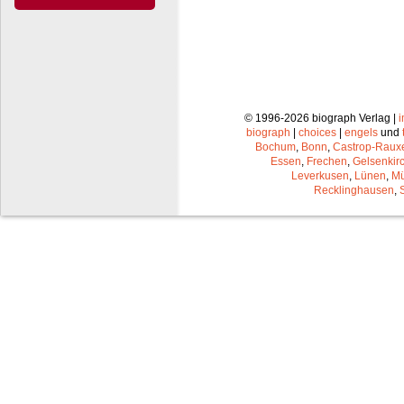
© 1996-2026 biograph Verlag |
biograph
|
choices
|
engels
und
Bochum
,
Bonn
,
Castrop-Raux
Essen
,
Frechen
,
Gelsenkir
Leverkusen
,
Lünen
,
Mü
Recklinghausen
,