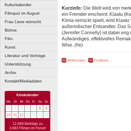
Kulturkalender
Kurzinfo:
Die Welt wird von mer
Filmquiz im August
ein Fremder erscheint: Klaatu (
Klima verrückt spielt, wird Klaatu
Frau Liese wünscht.
außerirdischer Entsandter. Das S
Bühne.
(Jennifer Connelly) ist dabei eng
Aufwändiges, effektvolles Remak
Film.
Wise.
(he)
Kunst.
Literatur und Vorträge.
Weitersagen
Feedback
Unterstützung.
Archiv.
Kontakt/Mediadaten
Kinokalender
Mo
Di
Mi
Do
Fr
Sa
So
3
4
5
6
7
8
9
10
11
12
13
14
15
16
12.669 Beiträge zu
3.883 Filmen im Forum