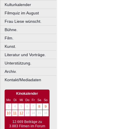
Kulturkalender
Filmquiz im August
Frau Liese wünscht.
Bühne.
Film.
Kunst.
Literatur und Vorträge.
Unterstützung.
Archiv.
Kontakt/Mediadaten
Kinokalender
Mo
Di
Mi
Do
Fr
Sa
So
3
4
5
6
7
8
9
10
11
12
13
14
15
16
12.669 Beiträge zu
3.883 Filmen im Forum