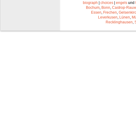
biograph
|
choices
|
engels
und
Bochum
,
Bonn
,
Castrop-Raux
Essen
,
Frechen
,
Gelsenkir
Leverkusen
,
Lünen
,
Mü
Recklinghausen
,