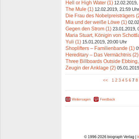
Hell or High Water (1)
12.02.2019,
The Mule (1)
12.02.2019, 21:59 Uh
Die Frau des Nobelpreisträgers (
Mia und der weiße Löwe (1)
02.02
Gegen den Strom (1)
23.01.2019, 
Maria Stuart, Königin von Schottl
Yuli (1)
15.01.2019, 20:00 Uhr
Shoplifters – Familienbande (1)
0
Hereditary – Das Vermächtnis (2)
Three Billboards Outside Ebbing, 
Zeugin der Anklage (2)
05.01.2019
<<
1
2
3
4
5
6
7
8
Weitersagen
Feedback
© 1996-2026 biograph Verlag |