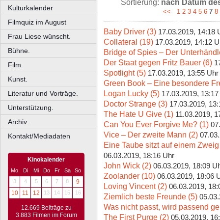
Sortierung:
nach Datum des 
Kulturkalender
<<
1
2
3
4
5
6
7
8
Filmquiz im August
Baby Driver (3)
17.03.2019, 14:18 
Frau Liese wünscht.
Collateral (19)
17.03.2019, 14:12 U
Bühne.
Bridge of Spies – Der Unterhändle
Der Staat gegen Fritz Bauer (6)
1
Film.
Spotlight (5)
17.03.2019, 13:55 Uhr
Kunst.
Green Book – Eine besondere Fre
Logan Lucky (5)
Literatur und Vorträge.
17.03.2019, 13:17
Doctor Strange (3)
17.03.2019, 13:
Unterstützung.
The Hate U Give (1)
11.03.2019, 1
Archiv.
Can You Ever Forgive Me? (1)
07
Vice – Der zweite Mann (2)
07.03
Kontakt/Mediadaten
Eine Taube sitzt auf einem Zweig
06.03.2019, 18:16 Uhr
Kinokalender
John Wick (2)
06.03.2019, 18:09 U
Mo
Di
Mi
Do
Fr
Sa
So
Zoolander (10)
06.03.2019, 18:06 
3
4
5
6
7
8
9
Loving Vincent (2)
06.03.2019, 18:
10
11
12
13
14
15
16
Ziemlich beste Freunde (5)
05.03.
Was nicht passt, wird passend ge
12.669 Beiträge zu
3.883 Filmen im Forum
The First Purge (2)
05.03.2019, 16