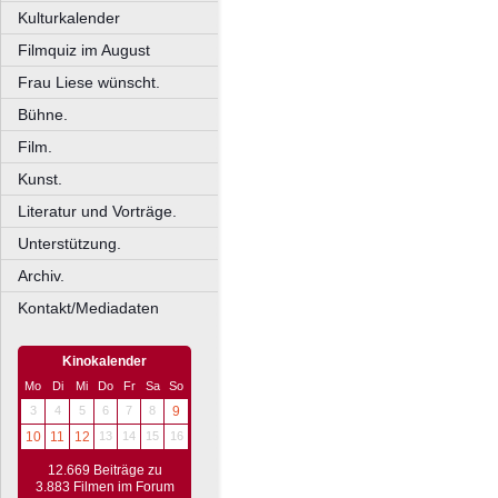
Kulturkalender
Filmquiz im August
Frau Liese wünscht.
Bühne.
Film.
Kunst.
Literatur und Vorträge.
Unterstützung.
Archiv.
Kontakt/Mediadaten
Kinokalender
Mo
Di
Mi
Do
Fr
Sa
So
3
4
5
6
7
8
9
10
11
12
13
14
15
16
12.669 Beiträge zu
3.883 Filmen im Forum