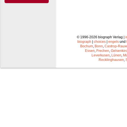
© 1996-2026 biograph Verlag |
biograph
|
choices
|
engels
und
Bochum
,
Bonn
,
Castrop-Raux
Essen
,
Frechen
,
Gelsenkir
Leverkusen
,
Lünen
,
Mü
Recklinghausen
,