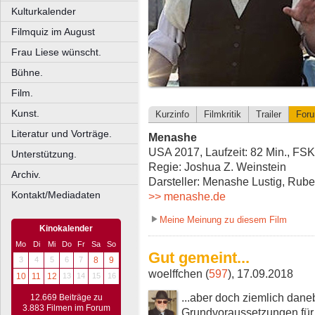
Kulturkalender
Filmquiz im August
Frau Liese wünscht.
Bühne.
Film.
Kunst.
Kurzinfo
Filmkritik
Trailer
For
Literatur und Vorträge.
Menashe
USA 2017, Laufzeit: 82 Min., FSK
Unterstützung.
Regie: Joshua Z. Weinstein
Archiv.
Darsteller: Menashe Lustig, Rub
Kontakt/Mediadaten
>> menashe.de
Meine Meinung zu diesem Film
Kinokalender
Mo
Di
Mi
Do
Fr
Sa
So
Gut gemeint...
3
4
5
6
7
8
9
woelffchen (
597
), 17.09.2018
10
11
12
13
14
15
16
...aber doch ziemlich dane
12.669 Beiträge zu
3.883 Filmen im Forum
Grundvoraussetzungen für