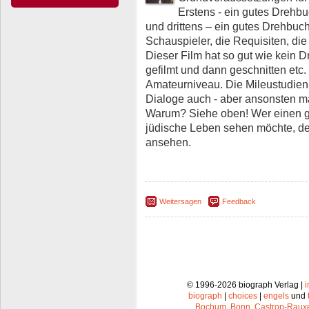
Erstens - ein gutes Drehb
und drittens – ein gutes Drehbu
Schauspieler, die Requisiten, die M
Dieser Film hat so gut wie kein D
gefilmt und dann geschnitten etc
Amateurniveau. Die Mileustudien s
Dialoge auch - aber ansonsten m
Warum? Siehe oben! Wer einen gu
jüdische Leben sehen möchte, der
ansehen.
Weitersagen
Feedback
© 1996-2026 biograph Verlag |
biograph
|
choices
|
engels
und
Bochum
,
Bonn
,
Castrop-Raux