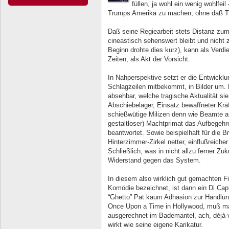
füllen, ja wohl ein wenig wohlfei
Trumps Amerika zu machen, ohne daß T
Daß seine Regiearbeit stets Distanz zu
cineastisch sehenswert bleibt und nicht 
Beginn drohte dies kurz), kann als Verdi
Zeiten, als Akt der Vorsicht.
In Nahperspektive setzt er die Entwickl
Schlagzeilen mitbekommt, in Bilder um.
absehbar, welche tragische Aktualität si
Abschiebelager, Einsatz bewaffneter Kräf
schießwütige Milizen denn wie Beamte au
gestaltloser) Machtprimat das Aufbegehr
beantwortet. Sowie beispielhaft für die 
Hinterzimmer-Zirkel netter, einflußreic
Schließlich, was in nicht allzu ferner 
Widerstand gegen das System.
In diesem also wirklich gut gemachten Fi
Komödie bezeichnet, ist dann ein Di Capr
“Ghetto” Pat kaum Adhäsion zur Handlung
Once Upon a Time in Hollywood, muß man
ausgerechnet im Bademantel, ach, déjà-v
wirkt wie seine eigene Karikatur.