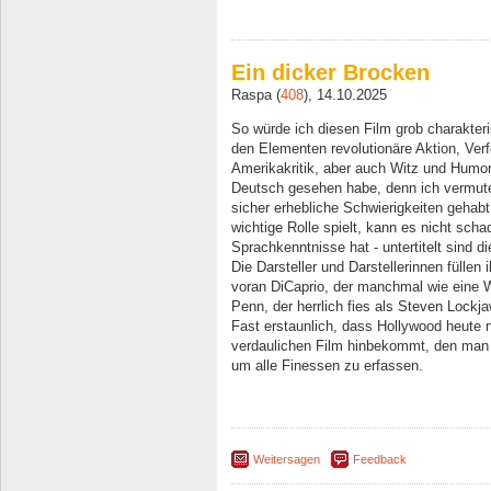
Ein dicker Brocken
Raspa (
408
), 14.10.2025
So würde ich diesen Film grob charakteri
den Elementen revolutionäre Aktion, Verf
Amerikakritik, aber auch Witz und Humor 
Deutsch gesehen habe, denn ich vermute
sicher erhebliche Schwierigkeiten gehabt
wichtige Rolle spielt, kann es nicht sc
Sprachkenntnisse hat - untertitelt sind 
Die Darsteller und Darstellerinnen füllen
voran DiCaprio, der manchmal wie eine W
Penn, der herrlich fies als Steven Lockja
Fast erstaunlich, dass Hollywood heute n
verdaulichen Film hinbekommt, den man
um alle Finessen zu erfassen.
Weitersagen
Feedback