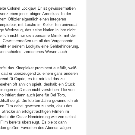
pielte Colonel Lockjaw. Er ist gewissermaßen
ssenz eben jenes obigen Amerikas. In der
em Offizier eigentlich einen integeren
mpierbar, mit Leiche im Keller. Ein universal
ge Werkzeug, das seine Nation in ihre nicht
rlich nicht nur die sparsame Mimik, mit der
t. Gewissermaßen um all das Vorgenannte
rleiht er seinem Lockjaw eine Gehbehinderung,
ssen schiefes, zerrissenes Wesen auch
fei das Kinoplakat prominent ausfüllt, weiß
n, daß er überzeugend zu einem ganz anderen
end Di Caprio, es tut mir leid das zu
hen oft ähnlich spielt, deshalb ein Stück
ierungen muß man nicht verstehen. Die von
 irritiert dann auch jene für Del Toro,
hhall sorgt. Die letzten Jahre gewinne ich eh
igen Film dabei gewesen zu sein, dazu das
e Strecke an erfolgsträchtigen Filmen im
scht die Oscar-Nominierung wie von selbst.
Film bereits überzeugt. Es bleibt dann
 den großen Favoriten des Abends wägen