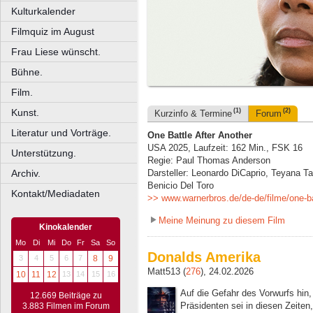
Kulturkalender
Filmquiz im August
Frau Liese wünscht.
Bühne.
Film.
Kunst.
(1)
(2)
Kurzinfo & Termine
Forum
Literatur und Vorträge.
One Battle After Another
USA 2025, Laufzeit: 162 Min., FSK 16
Unterstützung.
Regie: Paul Thomas Anderson
Archiv.
Darsteller: Leonardo DiCaprio, Teyana Tay
Benicio Del Toro
Kontakt/Mediadaten
>> www.warnerbros.de/de-de/filme/one-bat
Meine Meinung zu diesem Film
Kinokalender
Mo
Di
Mi
Do
Fr
Sa
So
Donalds Amerika
3
4
5
6
7
8
9
Matt513 (
276
), 24.02.2026
10
11
12
13
14
15
16
Auf die Gefahr des Vorwurfs hin
12.669 Beiträge zu
Präsidenten sei in diesen Zeiten
3.883 Filmen im Forum