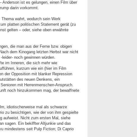
l – Anderson ist es gelungen, einen Film über
rump darin vorkommt.
m Thema wahrt, wodurch sein Werk
zum platten politischen Statement gerät (zu
enst gelten – oder, siehe oben erwähnte
ungen, die man aus der Ferne bzw. obigen
 Nach dem Kinogang letzten Herbst war nicht
e -leider- noch gewinnen würden.
te im Inneren, die sich mehr wie
fführen, kurzum wie ein (hier im Film
en der Opposition mit blanker Repression
Brutstätten des neuen Denkens, ein
her Senioren mit Herrenmenschen-Anspruch.
Zukunft noch hinzukommen mag, der bewaffnete
lm, idiotischerweise mal als schwarze
io zu besichtigen, wie der von ihm gespielte
 aufweist. Nicht zum ersten Mal, siehe
 sagen. Ein bekiffter Altjunkie und das
u mindestens seit Pulp Fiction; Di Caprio