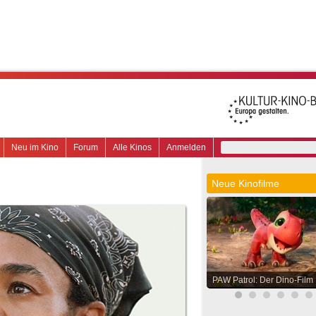
Neu im Kino
Forum
Alle Kinos
Anmelden
Neue Kinofilme
PAW Patrol: Der Dino-Film