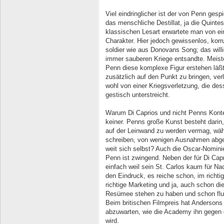
Viel eindringlicher ist der von Penn ges
das menschliche Destillat, ja die Quinte
klassischen Lesart erwartete man von ein
Charakter. Hier jedoch gewissenlos, korru
soldier wie aus Donovans Song; das willi
immer sauberen Kriege entsandte. Meiste
Penn diese komplexe Figur erstehen läß
zusätzlich auf den Punkt zu bringen, ve
wohl von einer Kriegsverletzung, die de
gestisch unterstreicht.
Warum Di Caprios und nicht Penns Konter
keiner. Penns große Kunst besteht dari
auf der Leinwand zu werden vermag, währ
schreiben, von wenigen Ausnahmen abgese
weit sich selbst? Auch die Oscar-Nomin
Penn ist zwingend. Neben der für Di Caprio
einfach weil sein St. Carlos kaum für Nac
den Eindruck, es reiche schon, im richt
richtige Marketing und ja, auch schon di
Resümee stehen zu haben und schon flut
Beim britischen Filmpreis hat Andersons 
abzuwarten, wie die Academy ihn gegen
wird.