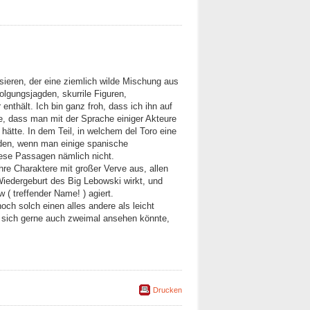
sieren, der eine ziemlich wilde Mischung aus
olgungsjagden, skurrile Figuren,
enthält. Ich bin ganz froh, dass ich ihn auf
, dass man mit der Sprache einiger Akteure
 hätte. In dem Teil, in welchem del Toro eine
haden, wenn man einige spanische
diese Passagen nämlich nicht.
 ihre Charaktere mit großer Verve aus, allen
iedergeburt des Big Lebowski wirkt, und
w ( treffender Name! ) agiert.
och solch einen alles andere als leicht
 sich gerne auch zweimal ansehen könnte,
Drucken