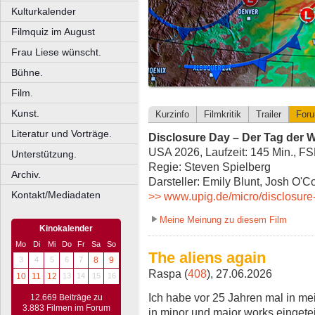
Kulturkalender
Filmquiz im August
Frau Liese wünscht.
Bühne.
Film.
Kunst.
Kurzinfo
Filmkritik
Trailer
For
Literatur und Vorträge.
Disclosure Day – Der Tag der W
USA 2026, Laufzeit: 145 Min., F
Unterstützung.
Regie: Steven Spielberg
Archiv.
Darsteller: Emily Blunt, Josh O'Co
Kontakt/Mediadaten
>> www.upig.de/micro/disclosure-
Meine Meinung zu diesem Film
Kinokalender
Mo
Di
Mi
Do
Fr
Sa
So
The aliens again
3
4
5
6
7
8
9
Raspa (
408
), 27.06.2026
10
11
12
13
14
15
16
Ich habe vor 25 Jahren mal in mein
12.669 Beiträge zu
3.883 Filmen im Forum
in minor und major works eingeteil