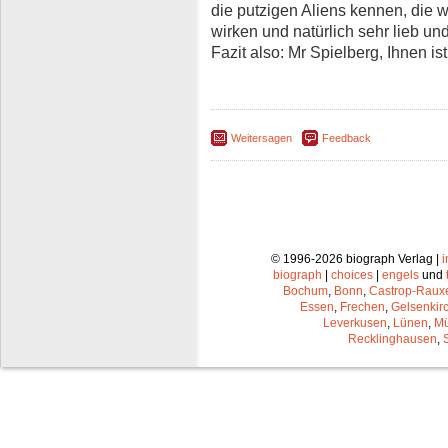
die putzigen Aliens kennen, die 
wirken und natürlich sehr lieb und 
Fazit also: Mr Spielberg, Ihnen i
Weitersagen
Feedback
© 1996-2026 biograph Verlag |
biograph
|
choices
|
engels
und
Bochum
,
Bonn
,
Castrop-Raux
Essen
,
Frechen
,
Gelsenkir
Leverkusen
,
Lünen
,
Mü
Recklinghausen
,