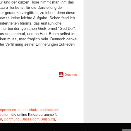
isur und der kurzen Hose nimmt man ihm das
ura Tonke ist für die Darstellung der
ler geradezu vergöttert, zu loben, denn diese
 gewiss keine leichte Aufgabe. Schön fand ich
tertitelten Idioms, das erstaunliche
 nur bei der typischen Grußformel "God Dei".
was sentimental, und ob Hark Bohm selbst im
icken muss, mag fraglich sein. Dennoch denke
er Verfilmung seiner Erinnerungen zufrieden
Drucken
impressum
|
datenschutz
|
mediadaten
trailer
- die online Kinoprogramme für
el
,
Dortmund
,
Düsseldorf
,
Duisburg
,
chen
,
Hagen
,
Herne
,
Hürth
,
Köln
,
lheim
,
Neuss
,
Oberhausen
,