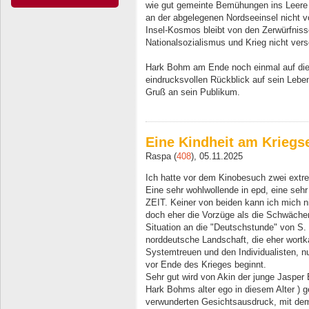
wie gut gemeinte Bemühungen ins Leere 
an der abgelegenen Nordseeinsel nicht vo
Insel-Kosmos bleibt von den Zerwürfniss
Nationalsozialismus und Krieg nicht vers
Hark Bohm am Ende noch einmal auf die 
eindrucksvollen Rückblick auf sein Leben
Gruß an sein Publikum.
Eine Kindheit am Kriegs
Raspa (
408
), 05.11.2025
Ich hatte vor dem Kinobesuch zwei extr
Eine sehr wohlwollende in epd, eine sehr
ZEIT. Keiner von beiden kann ich mich n
doch eher die Vorzüge als die Schwächen
Situation an die "Deutschstunde" von S. 
norddeutsche Landschaft, die eher wort
Systemtreuen und den Individualisten, nu
vor Ende des Krieges beginnt.
Sehr gut wird von Akin der junge Jasper B
Hark Bohms alter ego in diesem Alter ) ge
verwunderten Gesichtsausdruck, mit de