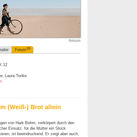
Amrum
(2)
railer
Forum
K 12
ger, Laura Tonke
m
m (Weiß-) Brot allein
ngen von Hark Bohm, verkörpert durch den
her Einsatz, für die Mutter ein Stück
ieren, ist beeindruckend. Er zeigt aber auch,