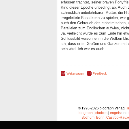
erfassen trachtet, seiner braven Ponyfr
Kind dieser Epoche unbedingt ab. Auch La
schrecklich unbelehrbaren Mutter, die Hit
irregeleitete Fanatikerin zu spielen, war
auch den Gebrauch des einheimischen, un
Parallelen zum Englischen aufwies, nicht
Ja, vielleicht wurde es zum Ende hin et
Schlussbild versonnen in die Wolken bl
ich, dass er im Großen und Ganzen mit d
sein wird. Ich war es auch.
Weitersagen
Feedback
© 1996-2026 biograph Verlag |
biograph
|
choices
|
engels
und
Bochum
,
Bonn
,
Castrop-Raux
Essen
,
Frechen
,
Gelsenkir
Leverkusen
,
Lünen
,
Mü