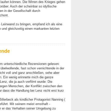
laufen können. Die Wirren des Krieges gehen
rüber. Auch der scheinbar so idyllische
en in der Gesellschaft durch
chont.
Leinwand zu bringen, empfand ich als eine
 und gleichzeitig einen markanten letzten
ende
em unterschiedliche Rezensionen gelesen:
 übelwollende, fast schon vernichtende in der
icht voll und ganz anschließen, sehe aber
. Ein wenig erinnerte mich die ganze
Lenz, die ja auch verfilmt wurde: Die
kargen Menschen, der Konflikt zwischen den
r dass die Handlung bei Lenz nicht erst kurz
illerbeck als kindlicher Protagonist Nanning (
führt. Mit seinem meist ernsthaft -
m er das Verhalten seiner Umgebung zu