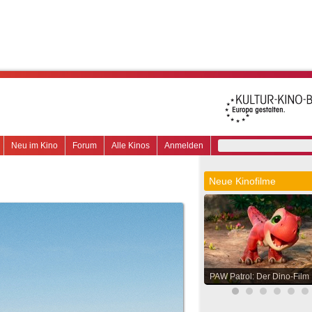
Neu im Kino
Forum
Alle Kinos
Anmelden
Neue Kinofilme
PAW Patrol: Der Dino-Film