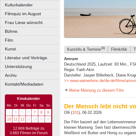
Kulturkalender
Filmquiz im August
Frau Liese wünscht.
Bühne.
Film.
Kunst.
(1)
Kurzinfo & Termine
Filmkritik
T
Literatur und Vorträge.
Amrum
Deutschland 2025, Laufzeit: 93 Min., FS
Unterstützung.
Regie: Fatih Akin
Archiv.
Darsteller: Jasper Billerbeck, Diane Kru
>> www.warnerbros.de/de-de/filme/amru
Kontakt/Mediadaten
Meine Meinung zu diesem Film
Kinokalender
Der Mensch lebt nicht vo
Mo
Di
Mi
Do
Fr
Sa
So
Olli (
101
), 06.02.2026
3
4
5
6
7
8
9
10
11
12
13
14
15
16
Der Film basiert auf den Lebenserinneru
kleinen Manning. Sein fast übermenschlic
12.669 Beiträge zu
Weißbrot mit Butter und Honig zu organis
3.883 Filmen im Forum