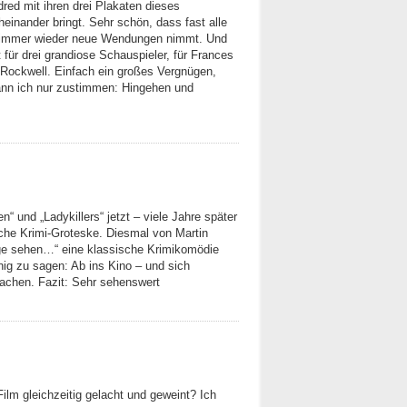
red mit ihren drei Plakaten dieses
einander bringt. Sehr schön, dass fast alle
ry immer wieder neue Wendungen nimmt. Und
t für drei grandiose Schauspieler, für Frances
ockwell. Einfach ein großes Vergnügen,
ann ich nur zustimmen: Hingehen und
 und „Ladykillers“ jetzt – viele Jahre später
ische Krimi-Groteske. Diesmal von Martin
ge sehen…“ eine klassische Krimikomödie
enig zu sagen: Ab ins Kino – und sich
achen. Fazit: Sehr sehenswert
ilm gleichzeitig gelacht und geweint? Ich