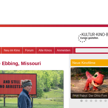
Neu im Kino
Forum
Alle Kinos
Anmelden
e Ebbing, Missouri
Neue Kinofilme
PAW Patrol: Der Dino-Film