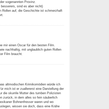
 der sogenannten Provinz.
 besserers, sind es aber nicht)
en Rollen auf, die Geschichte ist schmerzhaft
rt.
che mir einen Oscar für den besten Film.
 wie nachhaltig, mit unglaublich guten Rollen
ter Film braucht.
twas altmodischen Krimikomödien würde ich
r mich ist er zuallererst eine Darstellung der
ur die skurrile Mutter des tumben Polizisten
 zurück, in dem alles so fein säuberlich
Mexikaner Bohnenfresser waren und wo
uslegen, wissen sie doch, dass eine Krähe