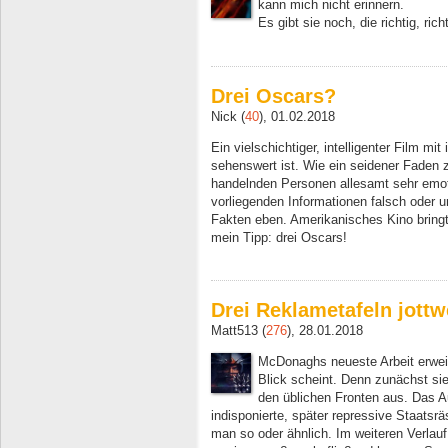
kann mich nicht erinnern.
Es gibt sie noch, die richtig, ric
Drei Oscars?
Nick (
40
), 01.02.2018
Ein vielschichtiger, intelligenter Film mi
sehenswert ist. Wie ein seidener Faden z
handelnden Personen allesamt sehr emoti
vorliegenden Informationen falsch oder u
Fakten eben. Amerikanisches Kino bring
mein Tipp: drei Oscars!
Drei Reklametafeln jottw
Matt513 (
276
), 28.01.2018
McDonaghs neueste Arbeit erweist
Blick scheint. Denn zunächst si
den üblichen Fronten aus. Das A
indisponierte, später repressive Staatsrä
man so oder ähnlich. Im weiteren Verlauf 