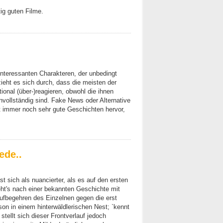
htig guten Filme.
t interessanten Charakteren, der unbedingt
ieht es sich durch, dass die meisten der
onal (über-)reagieren, obwohl die ihnen
nvollständig sind. Fake News oder Alternative
t immer noch sehr gute Geschichten hervor,
ede..
 sich als nuancierter, als es auf den ersten
eht's nach einer bekannten Geschichte mit
ufbegehren des Einzelnen gegen die erst
son in einem hinterwäldlerischen Nest; `kennt
stellt sich dieser Frontverlauf jedoch