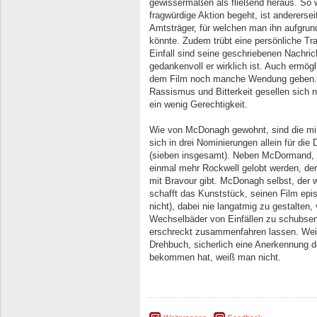
gewissermaßen als fließend heraus. So 
fragwürdige Aktion begeht, ist anderersei
Amtsträger, für welchen man ihn aufgrun
könnte. Zudem trübt eine persönliche T
Einfall sind seine geschriebenen Nachric
gedankenvoll er wirklich ist. Auch ermög
dem Film noch manche Wendung geben. Z
Rassismus und Bitterkeit gesellen sich 
ein wenig Gerechtigkeit.
Wie von McDonagh gewohnt, sind die mi
sich in drei Nominierungen allein für die
(sieben insgesamt). Neben McDormand, 
einmal mehr Rockwell gelobt werden, de
mit Bravour gibt. McDonagh selbst, der w
schafft das Kunststück, seinen Film epi
nicht), dabei nie langatmig zu gestalte
Wechselbäder von Einfällen zu schubsen,
erschreckt zusammenfahren lassen. Weit
Drehbuch, sicherlich eine Anerkennung d
bekommen hat, weiß man nicht.