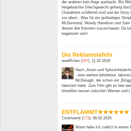
der anderen kein Auge aushackt. Bis Mild
hergebrachte Gleichgewicht gehörig durch
Charaktere schillernd sind und die Sto
vor allem:: Was für ein großartiges Skrip
McDormand, Woody Harrelson und Sam R
diesen drei Könnern zuzuschauen. Da k
begeistert sein!
Die Reklametafeln
woelffchen (
597
), 11.02.2018
Nach „Arsen und Spitzenhäubchen“
- eine weitere bitterböse, lakon
McDonagh, der schon mit „Brüg
fabriziert hatte. Zum Film gibt es hier w
hinreißen lassen zwischen Weinen und L
ENTFLAMMT★★★★★★
Cinemoenti (
173
), 08.02.2018
Wann habe ich zuletzt in einem F