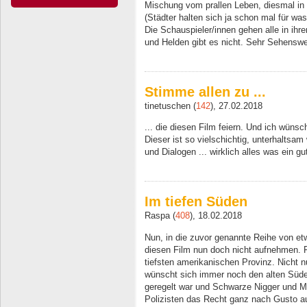
Mischung vom prallen Leben, diesmal in
(Städter halten sich ja schon mal für was
Die Schauspieler/innen gehen alle in ihr
und Helden gibt es nicht. Sehr Sehenswe
Stimme allen zu ...
tinetuschen (
142
), 27.02.2018
... die diesen Film feiern. Und ich wüns
Dieser ist so vielschichtig, unterhaltsam
und Dialogen ... wirklich alles was ein gu
Im tiefen Süden
Raspa (
408
), 18.02.2018
Nun, in die zuvor genannte Reihe von e
diesen Film nun doch nicht aufnehmen. Fü
tiefsten amerikanischen Provinz. Nicht n
wünscht sich immer noch den alten Süden
geregelt war und Schwarze Nigger und 
Polizisten das Recht ganz nach Gusto a