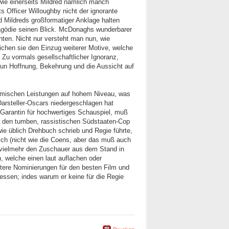
wie einerseits Mildred nämlich manch
ts Officer Willoughby nicht der ignorante
d Mildreds großformatiger Anklage halten
ragödie seinen Blick. McDonaghs wunderbarer
hten. Nicht nur versteht man nun, wie
lichen sie den Einzug weiterer Motive, welche
u vormals gesellschaftlicher Ignoranz,
nun Hoffnung, Bekehrung und die Aussicht auf
mischen Leistungen auf hohem Niveau, was
 Darsteller-Oscars niedergeschlagen hat
Garantin für hochwertiges Schauspiel, muß
r den tumben, rassistischen Südstaaten-Cop
ie üblich Drehbuch schrieb und Regie führte,
sch (nicht wie die Coens, aber das muß auch
n, vielmehr den Zuschauer aus dem Stand in
 welche einen laut auflachen oder
ere Nominierungen für den besten Film und
essen; indes warum er keine für die Regie