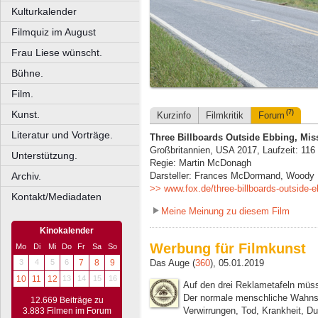
Kulturkalender
Filmquiz im August
Frau Liese wünscht.
Bühne.
Film.
Kunst.
(7)
Kurzinfo
Filmkritik
Forum
Literatur und Vorträge.
Three Billboards Outside Ebbing, Mis
Großbritannien, USA 2017, Laufzeit: 116
Unterstützung.
Regie: Martin McDonagh
Archiv.
Darsteller: Frances McDormand, Woody 
>> www.fox.de/three-billboards-outside-e
Kontakt/Mediadaten
Meine Meinung zu diesem Film
Kinokalender
Werbung für Filmkunst
Mo
Di
Mi
Do
Fr
Sa
So
Das Auge (
360
), 05.01.2019
3
4
5
6
7
8
9
10
11
12
13
14
15
16
Auf den drei Reklametafeln müss
Der normale menschliche Wahnsi
12.669 Beiträge zu
Verwirrungen, Tod, Krankheit, Du
3.883 Filmen im Forum