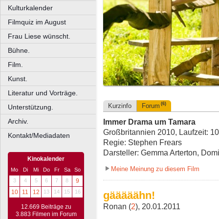
Kulturkalender
Filmquiz im August
Frau Liese wünscht.
Bühne.
Film.
Kunst.
Literatur und Vorträge.
(6)
Kurzinfo
Forum
Unterstützung.
Archiv.
Immer Drama um Tamara
Großbritannien 2010, Laufzeit: 1
Kontakt/Mediadaten
Regie: Stephen Frears
Darsteller: Gemma Arterton, Dom
Kinokalender
Meine Meinung zu diesem Film
Mo
Di
Mi
Do
Fr
Sa
So
3
4
5
6
7
8
9
10
11
12
13
14
15
16
gääääähn!
Ronan (
2
), 20.01.2011
12.669 Beiträge zu
3.883 Filmen im Forum