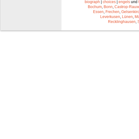
biograph
|
choices
|
engels
und
Bochum
,
Bonn
,
Castrop-Raux
Essen
,
Frechen
,
Gelsenkir
Leverkusen
,
Lünen
,
Mü
Recklinghausen
,