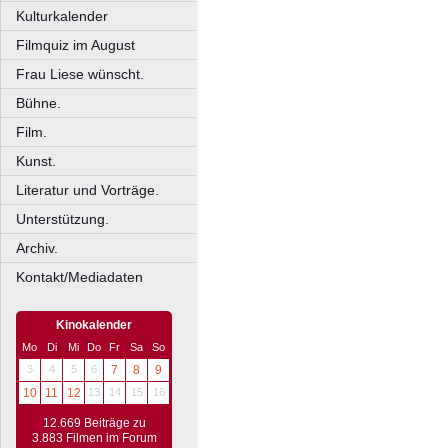
Kulturkalender
Filmquiz im August
Frau Liese wünscht.
Bühne.
Film.
Kunst.
Literatur und Vorträge.
Unterstützung.
Archiv.
Kontakt/Mediadaten
Kinokalender
Mo
Di
Mi
Do
Fr
Sa
So
3
4
5
6
7
8
9
10
11
12
13
14
15
16
12.669 Beiträge zu
3.883 Filmen im Forum