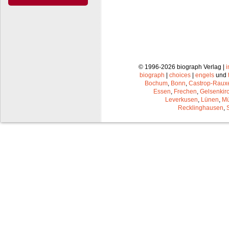
© 1996-2026 biograph Verlag |
biograph
|
choices
|
engels
und
Bochum
,
Bonn
,
Castrop-Raux
Essen
,
Frechen
,
Gelsenkir
Leverkusen
,
Lünen
,
Mü
Recklinghausen
,