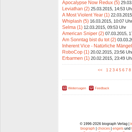
Apocalypse Now Redux (5)
29.03
Leviathan (2)
25.03.2015, 14:53 Uh
A Most Violent Year (1)
22.03.2015
Whiplash (5)
16.03.2015, 10:07 Uh
Selma (1)
12.03.2015, 09:53 Uhr
American Sniper (2)
07.03.2015, 1
Am Sonntag bist du tot (2)
03.03.2
Inherent Vice - Natürliche Mängel
RoboCop (1)
20.02.2015, 23:56 Uh
Erbarmen (1)
20.02.2015, 23:49 Uh
<<
1
2
3
4
5
6
7
8
Weitersagen
Feedback
© 1996-2026 biograph Verlag |
biograph
|
choices
|
engels
und