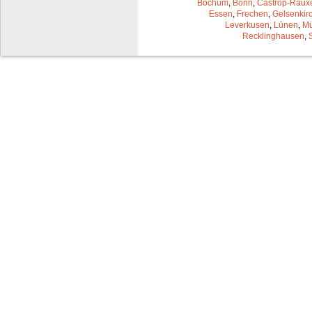
Bochum
,
Bonn
,
Castrop-Raux
Essen
,
Frechen
,
Gelsenkir
Leverkusen
,
Lünen
,
Mü
Recklinghausen
,