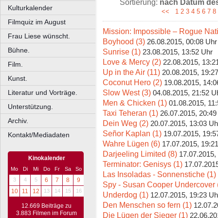
Sortierung:
nach Datum des 
Kulturkalender
<<
1
2
3
4
5
6
7
8
Filmquiz im August
Mission: Impossible – Rogue Nati
Frau Liese wünscht.
Boyhood (3)
26.08.2015, 00:08 Uhr
Bühne.
Sunrise (1)
23.08.2015, 13:52 Uhr
Love & Mercy (2)
22.08.2015, 13:2
Film.
Up in the Air (11)
20.08.2015, 19:2
Kunst.
Coconut Hero (2)
19.08.2015, 14:0
Slow West (3)
Literatur und Vorträge.
04.08.2015, 21:52 U
Men & Chicken (1)
01.08.2015, 11
Unterstützung.
Taxi Teheran (1)
26.07.2015, 20:49
Archiv.
Dein Weg (2)
20.07.2015, 13:03 Uh
Señor Kaplan (1)
19.07.2015, 19:5
Kontakt/Mediadaten
Wahre Lügen (6)
17.07.2015, 19:2
Darjeeling Limited (8)
17.07.2015,
Kinokalender
Terminator: Genisys (1)
17.07.2015
Mo
Di
Mi
Do
Fr
Sa
So
Las Insoladas - Sonnenstiche (1)
3
4
5
6
7
8
9
Spy - Susan Cooper Undercover 
10
11
12
13
14
15
16
Underdog (1)
12.07.2015, 19:23 Uh
Den Menschen so fern (1)
12.07.2
12.669 Beiträge zu
3.883 Filmen im Forum
Die Lügen der Sieger (1)
22.06.20