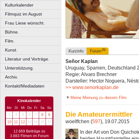
Kulturkalender
Filmquiz im August
Frau Liese wünscht.
Bühne.
Film.
Kunst.
(1)
Kurzinfo
Forum
Literatur und Vorträge.
Señor Kaplan
Uruguay, Spanien, Deutschland 20
Unterstützung.
Regie: Alvaro Brechner
Archiv.
Darsteller: Hector Noguera, Nésto
Kontakt/Mediadaten
>> www.senorkaplan.de
Meine Meinung zu diesem Film
Kinokalender
Mo
Di
Mi
Do
Fr
Sa
So
Die Amateurermittler
3
4
5
6
7
8
9
woelffchen (
597
), 19.07.2015
10
11
12
13
14
15
16
In der Art von Don Quicho
12.669 Beiträge zu
3.883 Filmen im Forum
beiden Hauptdarsteller ein