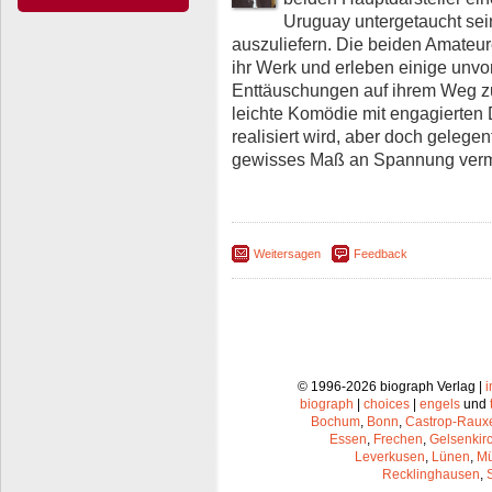
Uruguay untergetaucht sein
auszuliefern. Die beiden Amateur
ihr Werk und erleben einige unv
Enttäuschungen auf ihrem Weg z
leichte Komödie mit engagierten 
realisiert wird, aber doch gelege
gewisses Maß an Spannung vermi
Weitersagen
Feedback
© 1996-2026 biograph Verlag |
biograph
|
choices
|
engels
und
Bochum
,
Bonn
,
Castrop-Raux
Essen
,
Frechen
,
Gelsenkir
Leverkusen
,
Lünen
,
Mü
Recklinghausen
,