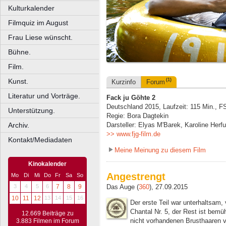
Kulturkalender
Filmquiz im August
Frau Liese wünscht.
Bühne.
Film.
Kunst.
(1)
Kurzinfo
Forum
Literatur und Vorträge.
Fack ju Göhte 2
Deutschland 2015, Laufzeit: 115 Min., F
Unterstützung.
Regie: Bora Dagtekin
Archiv.
Darsteller: Elyas M'Barek, Karoline Herf
>> www.fjg-film.de
Kontakt/Mediadaten
Meine Meinung zu diesem Film
Kinokalender
Angestrengt
Mo
Di
Mi
Do
Fr
Sa
So
Das Auge (
360
), 27.09.2015
3
4
5
6
7
8
9
10
11
12
13
14
15
16
Der erste Teil war unterhaltsam, 
Chantal Nr. 5, der Rest ist bemü
12.669 Beiträge zu
nicht vorhandenen Brusthaaren 
3.883 Filmen im Forum