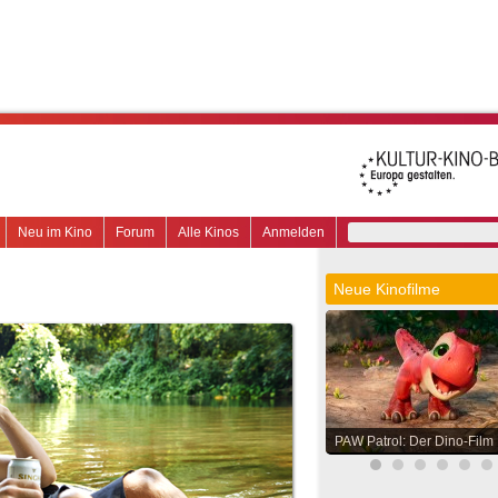
Neu im Kino
Forum
Alle Kinos
Anmelden
Neue Kinofilme
PAW Patrol: Der Dino-Film