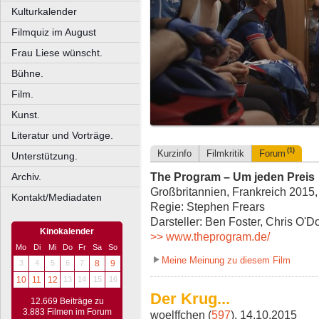
Kulturkalender
Filmquiz im August
Frau Liese wünscht.
Bühne.
Film.
Kunst.
Literatur und Vorträge.
(1)
Kurzinfo
Filmkritik
Forum
Unterstützung.
The Program – Um jeden Preis
Archiv.
Großbritannien, Frankreich 2015,
Kontakt/Mediadaten
Regie: Stephen Frears
Darsteller: Ben Foster, Chris O'
Kinokalender
>> www.theprogram.de/
Mo
Di
Mi
Do
Fr
Sa
So
Meine Meinung zu diesem Film
3
4
5
6
7
8
9
10
11
12
13
14
15
16
Der Krug...
12.669 Beiträge zu
3.883 Filmen im Forum
woelffchen (
597
), 14.10.2015