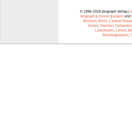
© 1996-2026 biograph Verlag |
biograph
|
choices
|
engels
und
Bochum
,
Bonn
,
Castrop-Raux
Essen
,
Frechen
,
Gelsenkir
Leverkusen
,
Lünen
,
Mü
Recklinghausen
,