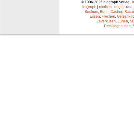
© 1996-2026 biograph Verlag |
biograph
|
choices
|
engels
und
Bochum
,
Bonn
,
Castrop-Raux
Essen
,
Frechen
,
Gelsenkir
Leverkusen
,
Lünen
,
Mü
Recklinghausen
,