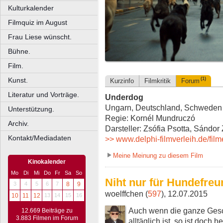
Kulturkalender
Filmquiz im August
Frau Liese wünscht.
Bühne.
Film.
Kunst.
(1)
Kurzinfo
Filmkritik
Forum
Literatur und Vorträge.
Underdog
Ungarn, Deutschland, Schweden 2
Unterstützung.
Regie: Kornél Mundruczó
Archiv.
Darsteller: Zsófia Psotta, Sándor 
Kontakt/Mediadaten
>> www.delphi-filmverleih.de/fil
Meine Meinung zu diesem Film
Kinokalender
Mo
Di
Mi
Do
Fr
Sa
So
Niht nur für Hundefre
3
4
5
6
7
8
9
woelffchen (
597
), 12.07.2015
10
11
12
13
14
15
16
Auch wenn die ganze Gesc
12.669 Beiträge zu
3.883 Filmen im Forum
alltäglich ist, so ist doch 