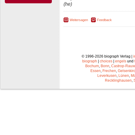
(he)
Weitersagen
Feedback
© 1996-2026 biograph Verlag |
biograph
|
choices
|
engels
und
Bochum
,
Bonn
,
Castrop-Raux
Essen
,
Frechen
,
Gelsenkir
Leverkusen
,
Lünen
,
Mü
Recklinghausen
,