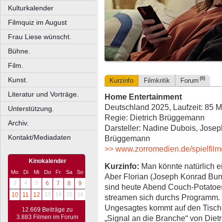
Kulturkalender
Filmquiz im August
Frau Liese wünscht.
Bühne.
Film.
Kunst.
(0)
Kurzinfo
Filmkritik
Forum
Literatur und Vorträge.
Home Entertainment
Deutschland 2025, Laufzeit: 85 M
Unterstützung.
Regie: Dietrich Brüggemann
Archiv.
Darsteller: Nadine Dubois, Jos
Kontakt/Mediadaten
Brüggemann
>> www.zorromedien.de/spielfilm
Kinokalender
Kurzinfo:
Man könnte natürlich e
Mo
Di
Mi
Do
Fr
Sa
So
Aber Florian (Joseph Konrad Bu
3
4
5
6
7
8
9
sind heute Abend Couch-Potatoes
10
11
12
13
14
15
16
streamen sich durchs Programm. D
Ungesagtes kommt auf den Tisch
12.669 Beiträge zu
„Signal an die Branche“ von Diet
3.883 Filmen im Forum