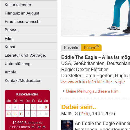
Kulturkalender
Filmquiz im August
Frau Liese wünscht.
Bühne.
Film.
Kunst.
(2)
Kurzinfo
Forum
Literatur und Vorträge.
Eddie The Eagle – Alles ist mög
USA, Großbritannien, Deutschland
Unterstützung.
Regie: Dexter Fletcher
Archiv.
Darsteller: Taron Egerton, Hugh
Kontakt/Mediadaten
>> www.fox.de/eddie-the-eagle
Meine Meinung zu diesem Film
Kinokalender
Mo
Di
Mi
Do
Fr
Sa
So
Dabei sein..
3
4
5
6
7
8
9
Matt513 (
276
), 19.11.2016
10
11
12
13
14
15
16
An Eddie the Eagle erinner
12.669 Beiträge zu
3.883 Filmen im Forum
Fernsehen, Begeisterung 