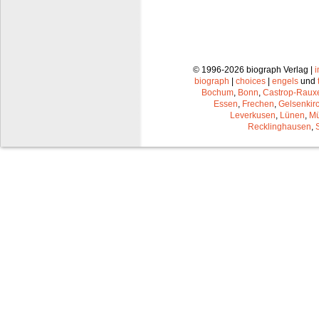
© 1996-2026 biograph Verlag |
biograph
|
choices
|
engels
und
Bochum
,
Bonn
,
Castrop-Raux
Essen
,
Frechen
,
Gelsenkir
Leverkusen
,
Lünen
,
Mü
Recklinghausen
,