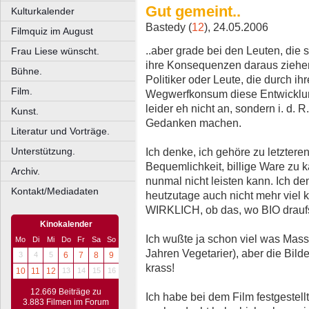
Gut gemeint..
Kulturkalender
Bastedy (
12
), 24.05.2006
Filmquiz im August
..aber grade bei den Leuten, die 
Frau Liese wünscht.
ihre Konsequenzen daraus ziehen
Bühne.
Politiker oder Leute, die durch i
Film.
Wegwerfkonsum diese Entwicklung
leider eh nicht an, sondern i. d. R
Kunst.
Gedanken machen.
Literatur und Vorträge.
Ich denke, ich gehöre zu letztere
Unterstützung.
Bequemlichkeit, billige Ware zu k
Archiv.
nunmal nicht leisten kann. Ich d
Kontakt/Mediadaten
heutzutage auch nicht mehr viel 
WIRKLICH, ob das, wo BIO draufs
Kinokalender
Ich wußte ja schon viel was Masse
Mo
Di
Mi
Do
Fr
Sa
So
Jahren Vegetarier), aber die Bil
3
4
5
6
7
8
9
krass!
10
11
12
13
14
15
16
12.669 Beiträge zu
Ich habe bei dem Film festgestellt
3.883 Filmen im Forum