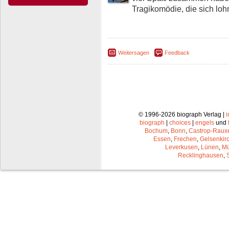
Tragikomödie, die sich loh
Weitersagen
Feedback
© 1996-2026 biograph Verlag |
biograph
|
choices
|
engels
und
Bochum
,
Bonn
,
Castrop-Raux
Essen
,
Frechen
,
Gelsenkir
Leverkusen
,
Lünen
,
Mü
Recklinghausen
,