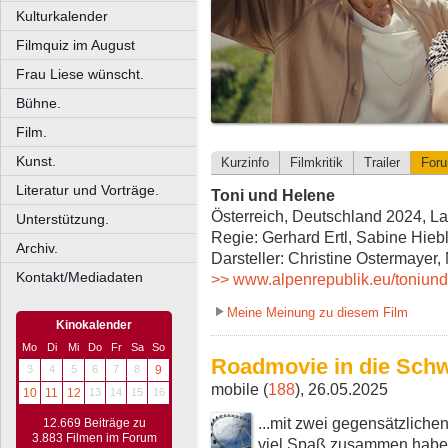
Kulturkalender
Filmquiz im August
Frau Liese wünscht.
Bühne.
Film.
Kunst.
Kurzinfo
Filmkritik
Trailer
For
Literatur und Vorträge.
Toni und Helene
Österreich, Deutschland 2024, La
Unterstützung.
Regie: Gerhard Ertl, Sabine Hieb
Archiv.
Darsteller: Christine Ostermayer,
Kontakt/Mediadaten
>> www.alpenrepublik.eu/toniund
Meine Meinung zu diesem Film
Kinokalender
Mo
Di
Mi
Do
Fr
Sa
So
Roadmovie in die Sch
3
4
5
6
7
8
9
mobile (
188
), 26.05.2025
10
11
12
13
14
15
16
...mit zwei gegensätzliche
12.669 Beiträge zu
3.883 Filmen im Forum
viel Spaß zusammen habe