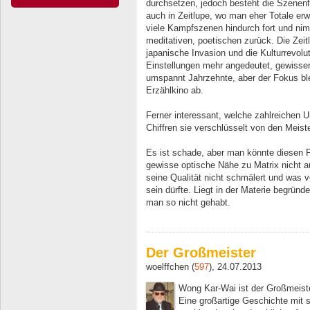
durchsetzen, jedoch besteht die Szenen
auch in Zeitlupe, wo man eher Totale erw
viele Kampfszenen hindurch fort und ni
meditativen, poetischen zurück. Die Zeitl
japanische Invasion und die Kulturrevolu
Einstellungen mehr angedeutet, gewisser
umspannt Jahrzehnte, aber der Fokus blei
Erzählkino ab.
Ferner interessant, welche zahlreichen 
Chiffren sie verschlüsselt von den Meis
Es ist schade, aber man könnte diesen 
gewisse optische Nähe zu Matrix nicht au
seine Qualität nicht schmälert und was 
sein dürfte. Liegt in der Materie begründ
man so nicht gehabt.
Der Großmeister
woelffchen (
597
), 24.07.2013
Wong Kar-Wai ist der Großmeiste
Eine großartige Geschichte mit s