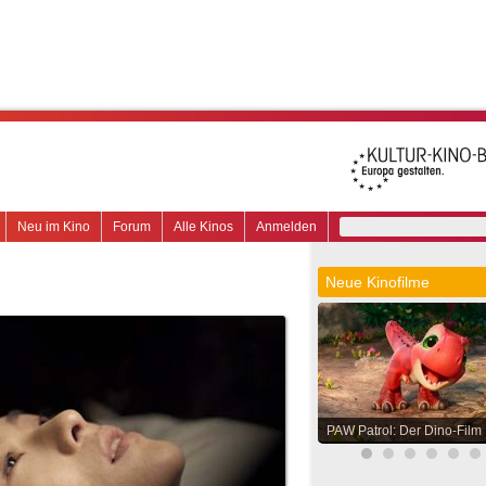
Neu im Kino
Forum
Alle Kinos
Anmelden
Neue Kinofilme
PAW Patrol: Der Dino-Film