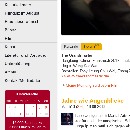
Kulturkalender
Filmquiz im August
Frau Liese wünscht.
Bühne.
Film.
(2)
Kurzinfo
Forum
Kunst.
Literatur und Vorträge.
The Grandmaster
Hongkong, China, Frankreich 2012, Laufz
Unterstützung.
Regie: Wong Kar-Wai
Darsteller: Tony Leung Chiu Wai, Zhang 
Archiv.
>> www.the-grandmaster.de/
Kontakt/Mediadaten
Meine Meinung zu diesem Film
Kinokalender
Jahre wie Augenblicke
Mo
Di
Mi
Do
Fr
Sa
So
Matt513 (
276
), 18.08.2013
3
4
5
6
7
8
9
10
11
12
13
14
15
16
Habe weniger als 5 Martial-Arts
war für mich der untypischte. Sch
12.669 Beiträge zu
junge Ip Man muß sich gegen e
3.883 Filmen im Forum