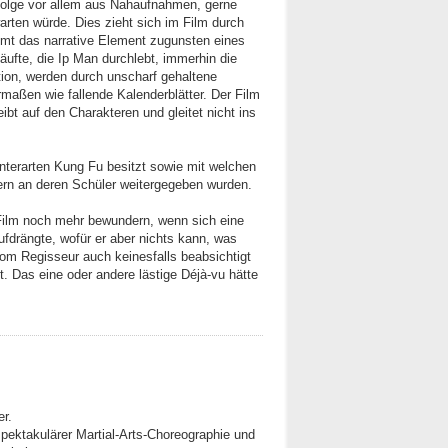
folge vor allem aus Nahaufnahmen, gerne
arten würde. Dies zieht sich im Film durch
mmt das narrative Element zugunsten eines
äufte, die Ip Man durchlebt, immerhin die
tion, werden durch unscharf gehaltene
maßen wie fallende Kalenderblätter. Der Film
bt auf den Charakteren und gleitet nicht ins
Unterarten Kung Fu besitzt sowie mit welchen
tern an deren Schüler weitergegeben wurden.
Film noch mehr bewundern, wenn sich eine
fdrängte, wofür er aber nichts kann, was
vom Regisseur auch keinesfalls beabsichtigt
et. Das eine oder andere lästige Déjà-vu hätte
r.
pektakulärer Martial-Arts-Choreographie und