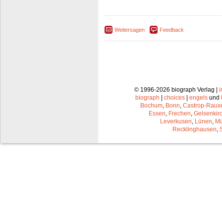
Weitersagen
Feedback
© 1996-2026 biograph Verlag |
biograph
|
choices
|
engels
und
Bochum
,
Bonn
,
Castrop-Raux
Essen
,
Frechen
,
Gelsenkir
Leverkusen
,
Lünen
,
Mü
Recklinghausen
,