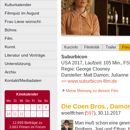
Kulturkalender
Filmquiz im August
Frau Liese wünscht.
Bühne.
Film.
Kunst.
Kurzinfo
Filmkritik
Trailer
For
Literatur und Vorträge.
Suburbicon
USA 2017, Laufzeit: 105 Min., F
Unterstützung.
Regie: George Clooney
Archiv.
Darsteller: Matt Damon, Julianne
Kontakt/Mediadaten
>> www.suburbicon-film.de
Meine Meinung zu diesem Film
Kinokalender
Mo
Di
Mi
Do
Fr
Sa
So
Die Coen Bros., Damo
3
4
5
6
7
8
9
woelffchen (
597
), 30.11.2017
10
11
12
13
14
15
16
Man muß schon eine gewiss
12.669 Beiträge zu
3.883 Filmen im Forum
Brothers, Joel und Ethan,