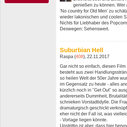
genießen zu können. Wer ab
'No country for Old Men' zu schät
wieder lakonischen und coolen S
Nichts für Liebhaber des Popcorn
Deswegen: Sehenswert.
Suburbian Hell
Raspa (
408
), 22.11.2017
Gar nicht so einfach, diesen Film
besteht aus zwei Handlungssträng
so heilen Welt der 50er Jahre wurze
im Gegensatz zu heute - alles and
kürzlich noch in "Get Out" so aus
andererseits Dummheit, Brutalität
schnieken Vorstadtidylle. Die Fra
dramaturgisch geschickt verknüpf
eher nicht der Fall ist, was viell
- Vorlage liegen könnte.
Unstrittig ist aber, dass hier he