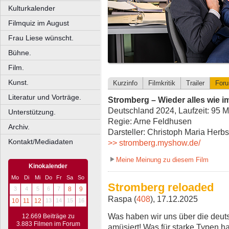
Kulturkalender
Filmquiz im August
Frau Liese wünscht.
Bühne.
Film.
Kunst.
Kurzinfo
Filmkritik
Trailer
For
Literatur und Vorträge.
Stromberg – Wieder alles wie 
Deutschland 2024, Laufzeit: 95 M
Unterstützung.
Regie: Arne Feldhusen
Archiv.
Darsteller: Christoph Maria Herb
Kontakt/Mediadaten
>> stromberg.myshow.de/
Meine Meinung zu diesem Film
Kinokalender
Mo
Di
Mi
Do
Fr
Sa
So
Stromberg reloaded
3
4
5
6
7
8
9
Raspa (
408
), 17.12.2025
10
11
12
13
14
15
16
Was haben wir uns über die deuts
12.669 Beiträge zu
3.883 Filmen im Forum
amüsiert! Was für starke Typen