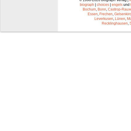
© 1996-2026 biograph Verlag |
biograph
|
choices
|
engels
und
Bochum
,
Bonn
,
Castrop-Raux
Essen
,
Frechen
,
Gelsenkir
Leverkusen
,
Lünen
,
Mü
Recklinghausen
,