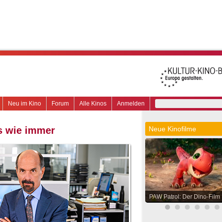
Neu im Kino
Forum
Alle Kinos
Anmelden
s wie immer
Neue Kinofilme
PAW Patrol: Der Dino-Film