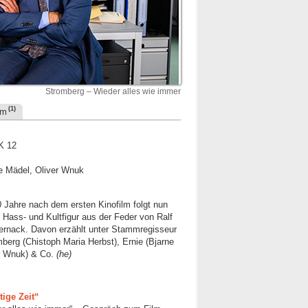
Stromberg – Wieder alles wie immer
(1)
um
K 12
ne Mädel, Oliver Wnuk
 Jahre nach dem ersten Kinofilm folgt nun
 Hass- und Kultfigur aus der Feder von Ralf
bernack. Davon erzählt unter Stammregisseur
erg (Chistoph Maria Herbst), Ernie (Bjarne
er Wnuk) & Co.
(he)
tige Zeit“