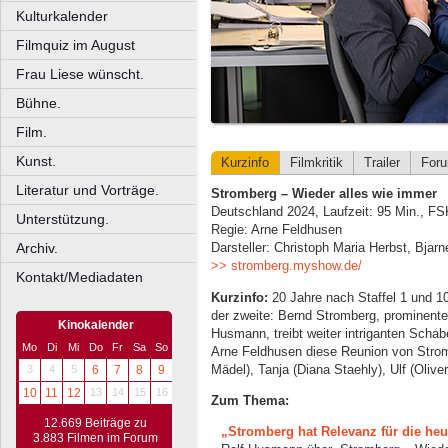
Kulturkalender
Filmquiz im August
Frau Liese wünscht.
Bühne.
Film.
Kunst.
Kurzinfo
Filmkritik
Trailer
For
Literatur und Vorträge.
Stromberg – Wieder alles wie immer
Deutschland 2024, Laufzeit: 95 Min., FS
Unterstützung.
Regie: Arne Feldhusen
Archiv.
Darsteller: Christoph Maria Herbst, Bjar
>> stromberg.myshow.de/
Kontakt/Mediadaten
Kurzinfo:
20 Jahre nach Staffel 1 und 10
der zweite: Bernd Stromberg, prominente
Kinokalender
Husmann, treibt weiter intriganten Scha
Mo
Di
Mi
Do
Fr
Sa
So
Arne Feldhusen diese Reunion von Stromb
Mädel), Tanja (Diana Staehly), Ulf (Oliv
3
4
5
6
7
8
9
10
11
12
13
14
15
16
Zum Thema:
12.669 Beiträge zu
„Stromberg hat Relevanz für die heu
3.883 Filmen im Forum