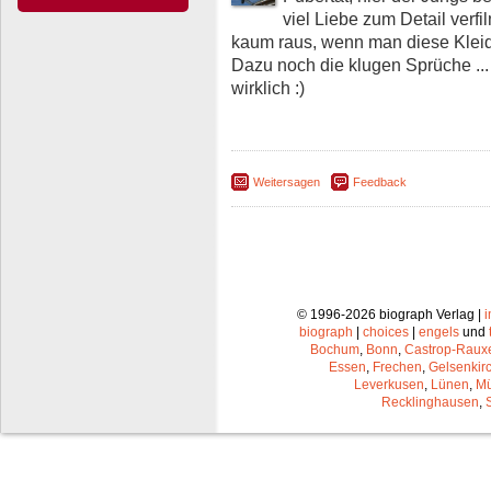
viel Liebe zum Detail ver
kaum raus, wenn man diese Kleidun
Dazu noch die klugen Sprüche ...
wirklich :)
Weitersagen
Feedback
© 1996-2026 biograph Verlag |
biograph
|
choices
|
engels
und
Bochum
,
Bonn
,
Castrop-Raux
Essen
,
Frechen
,
Gelsenkir
Leverkusen
,
Lünen
,
Mü
Recklinghausen
,