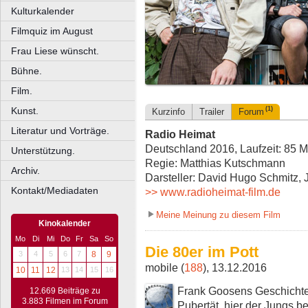
Kulturkalender
Filmquiz im August
Frau Liese wünscht.
Bühne.
Film.
Kunst.
(1)
Kurzinfo
Trailer
Forum
Literatur und Vorträge.
Radio Heimat
Deutschland 2016, Laufzeit: 85 M
Unterstützung.
Regie: Matthias Kutschmann
Archiv.
Darsteller: David Hugo Schmitz,
Kontakt/Mediadaten
>> www.radioheimat-film.de
Meine Meinung zu diesem Film
Kinokalender
Mo
Di
Mi
Do
Fr
Sa
So
Die 80er im Pott
3
4
5
6
7
8
9
mobile (
188
), 13.12.2016
10
11
12
13
14
15
16
Frank Goosens Geschichte 
12.669 Beiträge zu
3.883 Filmen im Forum
Pubertät, hier der Jungs b