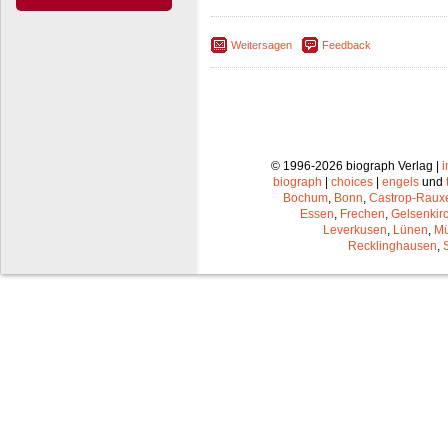
Weitersagen
Feedback
© 1996-2026 biograph Verlag |
biograph
|
choices
|
engels
und
Bochum
,
Bonn
,
Castrop-Raux
Essen
,
Frechen
,
Gelsenkir
Leverkusen
,
Lünen
,
Mü
Recklinghausen
,