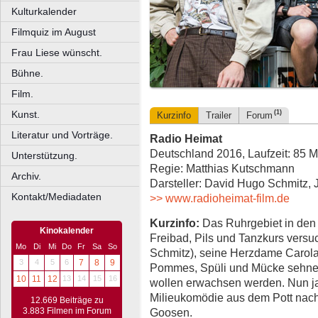
Kulturkalender
Filmquiz im August
Frau Liese wünscht.
Bühne.
Film.
Kunst.
(1)
Kurzinfo
Trailer
Forum
Literatur und Vorträge.
Radio Heimat
Deutschland 2016, Laufzeit: 85 M
Unterstützung.
Regie: Matthias Kutschmann
Archiv.
Darsteller: David Hugo Schmitz,
Kontakt/Mediadaten
>> www.radioheimat-film.de
Kurzinfo:
Das Ruhrgebiet in den
Kinokalender
Freibad, Pils und Tanzkurs versu
Mo
Di
Mi
Do
Fr
Sa
So
Schmitz), seine Herzdame Carola
3
4
5
6
7
8
9
Pommes, Spüli und Mücke sehnen
10
11
12
13
14
15
16
wollen erwachsen werden. Nun ja
Milieukomödie aus dem Pott nach
12.669 Beiträge zu
Goosen.
3.883 Filmen im Forum