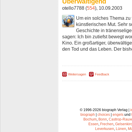
Überwältigend
otello7788 (
554
), 10.09.2003
Um ein solches Thema zu 
künstlerischen Mut. Sehr sc
Geschichte in tränenseliges
sagen: Ich bin zutiefst bewegt wo
Kino. Ein großartiger, überwälti
den Tod und das Leben. Der bishe
Weitersagen
Feedback
© 1996-2026 biograph Verlag |
biograph
|
choices
|
engels
und
Bochum
,
Bonn
,
Castrop-Raux
Essen
,
Frechen
,
Gelsenkir
Leverkusen
,
Lünen
,
Mü