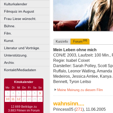
Kulturkalender
Filmquiz im August
Frau Liese wünscht.
Bühne.
Film.
Kunst.
(12)
Kurzinfo
Forum
Literatur und Vorträge.
Mein Leben ohne mich
CDN/E 2003, Laufzeit: 100 Min.,
Unterstützung.
Regie: Isabel Coixet
Archiv.
Darsteller: Sarah Polley, Scott 
Kontakt/Mediadaten
Ruffalo, Leonor Watling, Amanda 
Medeiros, Jessica Amlee, Kanya 
Bennett, Tyron Leitso
Kinokalender
Mo
Di
Mi
Do
Fr
Sa
So
Meine Meinung zu diesem Film
3
4
5
6
7
8
9
10
11
12
13
14
15
16
wahnsinn....
12.669 Beiträge zu
Princess05 (
271
), 11.06.2005
3.883 Filmen im Forum