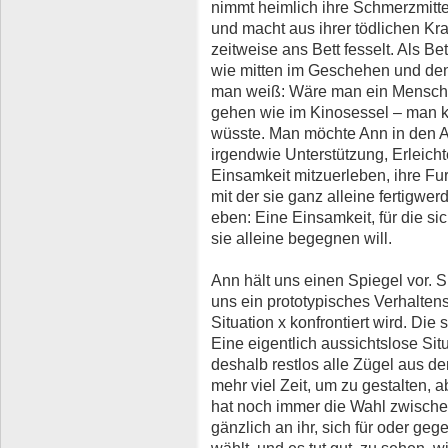
nimmt heimlich ihre Schmerzmittel,
und macht aus ihrer tödlichen Kran
zeitweise ans Bett fesselt. Als Bet
wie mitten im Geschehen und den
man weiß: Wäre man ein Mensch 
gehen wie im Kinosessel – man kö
wüsste. Man möchte Ann in den A
irgendwie Unterstützung, Erleicht
Einsamkeit mitzuerleben, ihre F
mit der sie ganz alleine fertigwe
eben: Eine Einsamkeit, für die si
sie alleine begegnen will.
Ann hält uns einen Spiegel vor. S
uns ein prototypisches Verhalten
Situation x konfrontiert wird. Die
Eine eigentlich aussichtslose Sit
deshalb restlos alle Zügel aus d
mehr viel Zeit, um zu gestalten, abe
hat noch immer die Wahl zwischen 
gänzlich an ihr, sich für oder ge
wählt, und es tut gut, zu sehen, 