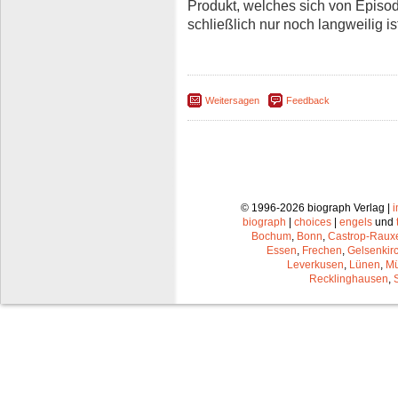
Produkt, welches sich von Episo
schließlich nur noch langweilig is
Weitersagen
Feedback
© 1996-2026 biograph Verlag |
biograph
|
choices
|
engels
und
Bochum
,
Bonn
,
Castrop-Raux
Essen
,
Frechen
,
Gelsenkir
Leverkusen
,
Lünen
,
Mü
Recklinghausen
,