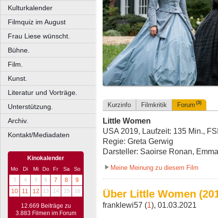
Kulturkalender
Filmquiz im August
Frau Liese wünscht.
Bühne.
Film.
Kunst.
Literatur und Vorträge.
(3)
Kurzinfo
Filmkritik
Forum
Unterstützung.
Little Women
Archiv.
USA 2019, Laufzeit: 135 Min., FS
Kontakt/Mediadaten
Regie: Greta Gerwig
Darsteller: Saoirse Ronan, Emm
Kinokalender
Meine Meinung zu diesem Film
Mo
Di
Mi
Do
Fr
Sa
So
3
4
5
6
7
8
9
Über Little Women (201
10
11
12
13
14
15
16
franklewi57 (
1
), 01.03.2021
12.669 Beiträge zu
3.883 Filmen im Forum