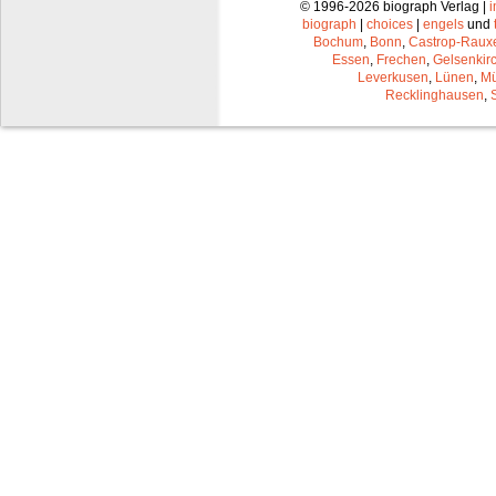
© 1996-2026 biograph Verlag |
biograph
|
choices
|
engels
und
Bochum
,
Bonn
,
Castrop-Raux
Essen
,
Frechen
,
Gelsenkir
Leverkusen
,
Lünen
,
Mü
Recklinghausen
,