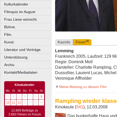
Kulturkalender
Filmquiz im August
Frau Liese wünscht.
Bühne.
Film.
(2)
Kunst.
Kurzinfo
Forum
Literatur und Vorträge.
Lemming
Frankreich 2005, Laufzeit: 129 Mi
Unterstützung.
Regie: Dominik Moll
Archiv.
Darsteller: Charlotte Rampling, 
Kontakt/Mediadaten
Dussollier, Laurent Lucas, Mich
Veronique Affholder
Kinokalender
Meine Meinung zu diesem Film
Mo
Di
Mi
Do
Fr
Sa
So
3
4
5
6
7
8
9
Rampling wieder klasse.
10
11
12
13
14
15
16
Kinokeule (
541
), 12.03.2008
12.669 Beiträge zu
3.883 Filmen im Forum
Das bunkerhafte Haus und