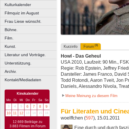
Kulturkalender
Filmquiz im August
Frau Liese wünscht.
Bühne.
Film.
(3)
Kunst.
Kurzinfo
Forum
Literatur und Vorträge.
Howl - Das Geheul
USA 2010, Laufzeit: 90 Min., FSK
Unterstützung.
Regie: Rob Epstein, Jeffrey Frie
Archiv.
Darsteller: James Franco, David
Kontakt/Mediadaten
Todd Rotondi, Aaron Tveit, Jon Pr
Daniels, Alessandro Nivola, Trea
Kinokalender
Meine Meinung zu diesem Film
Mo
Di
Mi
Do
Fr
Sa
So
3
4
5
6
7
8
9
Für Literaten und Cine
10
11
12
13
14
15
16
woelffchen (
597
), 15.01.2011
12.669 Beiträge zu
3.883 Filmen im Forum
Eine durch und durch faszin