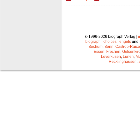
© 1996-2026 biograph Verlag |
biograph
|
choices
|
engels
und
Bochum
,
Bonn
,
Castrop-Raux
Essen
,
Frechen
,
Gelsenkir
Leverkusen
,
Lünen
,
Mü
Recklinghausen
,